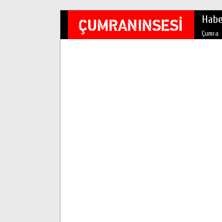
Habe
Çumra