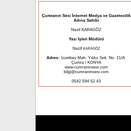
Çumranın Sesi İnternet Medya ve Gazetecilik
Adına Sahibi
Nazif KARAGÖZ
Yazı İşleri M
üdürü
Nazif
KARAGÖZ
Adres:
İzzetbey Mah. Yıldız Sok. No: 21/A
Çumra / KONYA
www.cumraninsesi.com
bilgi@cumraninsesi.com
0542 594 52 43