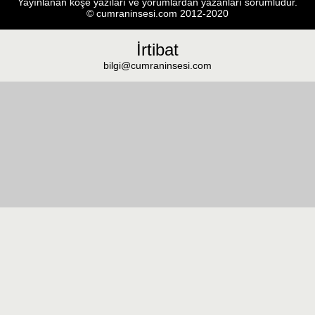
Yayınlanan köşe yazıları ve yorumlardan yazanları sorumludur.
© cumraninsesi.com 2012-2020
İrtibat
bilgi@cumraninsesi.com
Masaüstü görünümüne geç