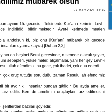
ndilimiz mübarek olsun
27 Mart 2021 09:36
an ayının 15. gecesidir Tefsirlerde Kur’an-ı kerimin, Levh-
e indirildiği bildirilmektedir. Âyet-i kerimede mealen
b’a andolsun ki, biz onu [Kur’anı] mübarek bir gecede
iz insanları uyarmaktayız.) [Duhan 2,3]
ının on beşinci Berat gecesinde, o senede olacak şeyler,
lüm sebepleri, yükselmeler, alçalmalar, yani her şey Levh-i
esulullah efendimiz, bu gece, çok ibadet, çok dua ederdi.
n çok oruç tuttuğu sorulduğu zaman Resulullah efendimiz
li bir aydır ki, insanlar bundan gâfildir. Bu ayda ameller,
 arz edilir. Ben de amelimin oruçluyken arz edilmesini
 şeriflerden bazıları şöyledir:
lerin kapıları açılır, melekler müminlere müjde verir ve