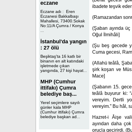
eczane
ibadete teşvik eder
Eczane adı : Eren
Eczanesi Bakkalbaşı
(Ramazandan sonra e
Mahallesi, 73400.Sokak
No:11/A Çumra / Konya
(Şaban ayında üç g
...
Oğul İlmihâli]
İstanbul'da yangın
(Şu beş gecede ya
: 27 ölü
Cuma gecesi, Ramaz
Beşiktaş'ta 16 katlı bir
binanın en alt katındaki
(Allahü teâlâ, Şaba
işletmede çıkan
şirk koşan ve Müsl
yangında, 27 kişi hayat...
Mace]
MHP (Cumhur
(Şabanın 15. geces
ittifakı) Çumra
teâlâ buyurur ki: 
belediye baş...
vereyim. Dertli y
Yerel seçimlere sayılı
vereyim.” Bu hâl, 
günler kala MHP
(Cumhur ittifakı) Çumra
belediye başkan ad...
Hazret-i Âişe val
ayından daha çok
oruçla geçirirdi. (B