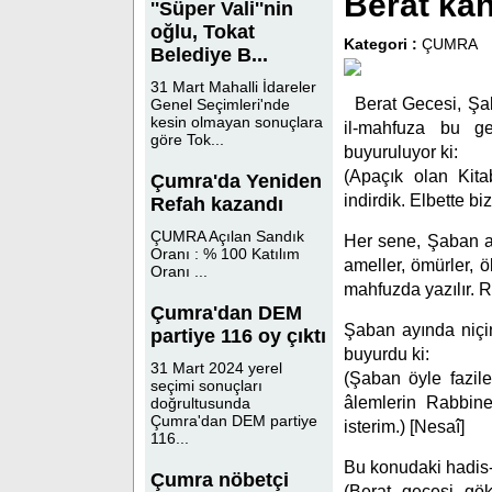
Berat ka
''Süper Vali''nin
oğlu, Tokat
Kategori :
ÇUMRA
Belediye B...
31 Mart Mahalli İdareler
Berat Gecesi, Şab
Genel Seçimleri'nde
kesin olmayan sonuçlara
il-mahfuza bu gec
göre Tok...
buyuruluyor ki:
(Apaçık olan Kita
Çumra'da Yeniden
indirdik. Elbette b
Refah kazandı
ÇUMRA Açılan Sandık
Her sene, Şaban ay
Oranı : % 100 Katılım
ameller, ömürler, ö
Oranı ...
mahfuzda yazılır. R
Çumra'dan DEM
Şaban ayında niçi
partiye 116 oy çıktı
buyurdu ki:
31 Mart 2024 yerel
(Şaban öyle fazilet
seçimi sonuçları
âlemlerin Rabbine
doğrultusunda
Çumra'dan DEM partiye
isterim.) [Nesaî]
116...
Bu konudaki hadis-i
Çumra nöbetçi
(Berat gecesi gök