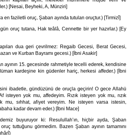
ler.) [Nesai, Beyheki, A, Münziri]
n faziletli oruç, Şaban ayında tutulan oruçtur.) [Tirmizî]
ün oruç tutana, Hak teâlâ, Cennette bir yer hazırlar.) [Ey
pılan dua geri çevrilmez: Regaib Gecesi, Berat Gecesi,
an ve Kurban Bayramı gecesi.) [İbni Asakir]
n ayının 15. gecesinde rahmetiyle tecelli ederek, kendisine
üman kardeşine kin güdenler hariç, herkesi affeder.) [İbni
ini ibadetle, gündüzünü de oruçla geçirin! O gece Allahü
“Af isteyen yok mu, affedeyim. Rızık isteyen yok mu, rızık
ok mu, sıhhat, afiyet vereyim. Ne isteyen varsa istesin,
sabaha kadar devam eder.) [İbni Mace]
idemiz buyuruyor ki: Resulullah’ın, hiçbir ayda, Şaban
 oruç tuttuğunu görmedim. Bazen Şaban ayının tamamını
uhârî)