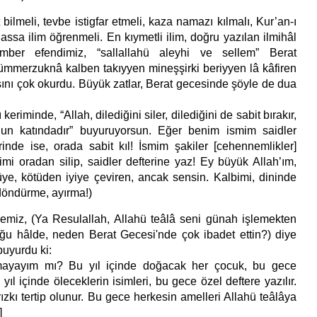
ilmeli, tevbe istigfar etmeli, kaza namazı kılmalı, Kur’an-ı
assa ilim öğrenmeli. En kıymetli ilim, doğru yazılan ilmihâl
gamber efendimiz, “sallallahü aleyhi ve sellem” Berat
ümmerzuknâ kalben takıyyen mineşşirki beriyyen lâ kâfiren
sını çok okurdu. Büyük zatlar, Berat gecesinde şöyle de dua
keriminde, “Allah, dilediğini siler, dilediğini de sabit bırakır,
un katındadır” buyuruyorsun. Eğer benim ismim saidler
erinde ise, orada sabit kıl! İsmim şakiler [cehennemlikler]
imi oradan silip, saidler defterine yaz! Ey büyük Allah’ım,
tüye, kötüden iyiye çeviren, ancak sensin. Kalbimi, dininde
 döndürme, ayırma!)
demiz, (Ya Resulallah, Allahü teâlâ seni günah işlemekten
u hâlde, neden Berat Gecesi'nde çok ibadet ettin?) diye
uyurdu ki:
mayayım mı? Bu yıl içinde doğacak her çocuk, bu gece
u yıl içinde öleceklerin isimleri, bu gece özel deftere yazılır.
zkı tertip olunur. Bu gece herkesin amelleri Allahü teâlâya
]