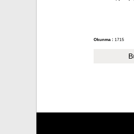
Okunma :
1715
B