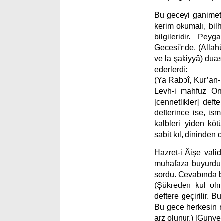
Bu geceyi ganimet b
kerim okumalı, bilh
bilgileridir. Pey
Gecesi'nde, (Allah
ve la şakiyyâ) dua
ederlerdi:
(Ya Rabbî, Kur’an-ı 
Levh-i mahfuz On
[cennetlikler] deft
defterinde ise, ism
kalbleri iyiden kö
sabit kıl, dininden
Hazret-i Âişe vali
muhafaza buyurduğ
sordu. Cevabında b
(Şükreden kul ol
deftere geçirilir. B
Bu gece herkesin rı
arz olunur.) [Gunye