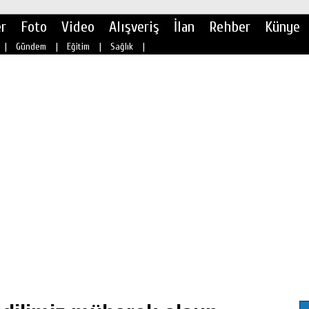
r
Foto
Video
Alışveriş
İlan
Rehber
Künye
|
Gündem
|
Eğitim
|
Sağlık
|