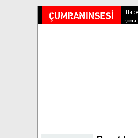
Habe
Çumra