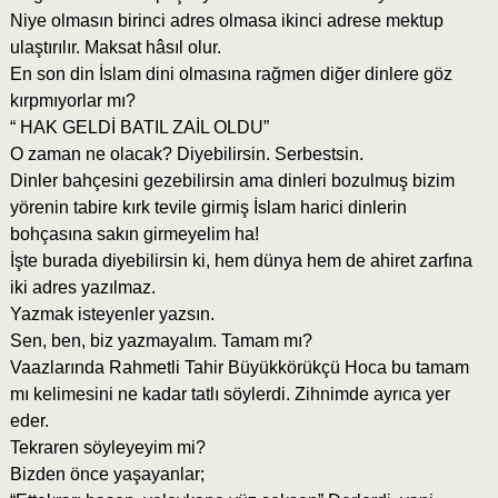
Niye olmasın birinci adres olmasa ikinci adrese mektup
ulaştırılır. Maksat hâsıl olur.
En son din İslam dini olmasına rağmen diğer dinlere göz
kırpmıyorlar mı?
“ HAK GELDİ BATIL ZAİL OLDU”
O zaman ne olacak? Diyebilirsin. Serbestsin.
Dinler bahçesini gezebilirsin ama dinleri bozulmuş bizim
yörenin tabire kırk tevile girmiş İslam harici dinlerin
bohçasına sakın girmeyelim ha!
İşte burada diyebilirsin ki, hem dünya hem de ahiret zarfına
iki adres yazılmaz.
Yazmak isteyenler yazsın.
Sen, ben, biz yazmayalım. Tamam mı?
Vaazlarında Rahmetli Tahir Büyükkörükçü Hoca bu tamam
mı kelimesini ne kadar tatlı söylerdi. Zihnimde ayrıca yer
eder.
Tekraren söyleyeyim mi?
Bizden önce yaşayanlar;