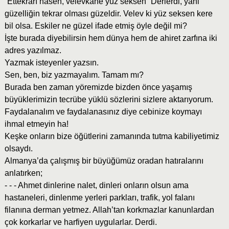
“Ettekrarı hasen, velevkane yüz seksen” Derlerdi, yani
güzelliğin tekrar olması güzeldir. Velev ki yüz seksen kere
bil olsa. Eskiler ne güzel ifade etmiş öyle değil mi?
İşte burada diyebilirsin hem dünya hem de ahiret zarfına iki
adres yazılmaz.
Yazmak isteyenler yazsın.
Sen, ben, biz yazmayalım. Tamam mı?
Burada ben zaman yöremizde bizden önce yaşamış
büyüklerimizin tecrübe yüklü sözlerini sizlere aktarıyorum.
Faydalanalım ve faydalanasınız diye cebinize koymayı
ihmal etmeyin ha!
Keşke onların bize öğütlerini zamanında tutma kabiliyetimiz
olsaydı.
Almanya’da çalışmış bir büyüğümüz oradan hatıralarını
anlatırken;
- - - Ahmet dinlerine nalet, dinleri onların olsun ama
hastaneleri, dinlenme yerleri parkları, trafik, yol falanı
filanına derman yetmez. Allah’tan korkmazlar kanunlardan
çok korkarlar ve harfiyen uygularlar. Derdi.