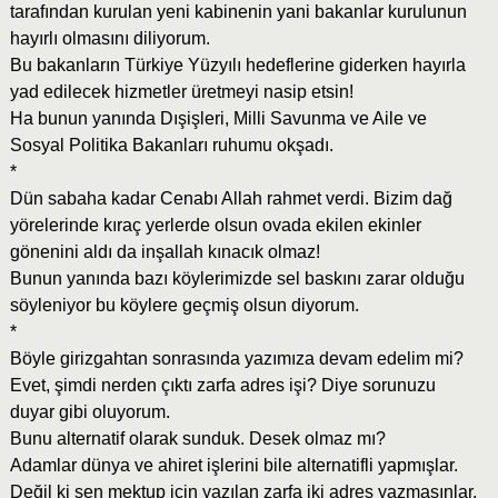
tarafından kurulan yeni kabinenin yani bakanlar kurulunun
hayırlı olmasını diliyorum.
Bu bakanların Türkiye Yüzyılı hedeflerine giderken hayırla
yad edilecek hizmetler üretmeyi nasip etsin!
Ha bunun yanında Dışişleri, Milli Savunma ve Aile ve
Sosyal Politika Bakanları ruhumu okşadı.
*
Dün sabaha kadar Cenabı Allah rahmet verdi. Bizim dağ
yörelerinde kıraç yerlerde olsun ovada ekilen ekinler
gönenini aldı da inşallah kınacık olmaz!
Bunun yanında bazı köylerimizde sel baskını zarar olduğu
söyleniyor bu köylere geçmiş olsun diyorum.
*
Böyle girizgahtan sonrasında yazımıza devam edelim mi?
Evet, şimdi nerden çıktı zarfa adres işi? Diye sorunuzu
duyar gibi oluyorum.
Bunu alternatif olarak sunduk. Desek olmaz mı?
Adamlar dünya ve ahiret işlerini bile alternatifli yapmışlar.
Değil ki sen mektup için yazılan zarfa iki adres yazmasınlar.