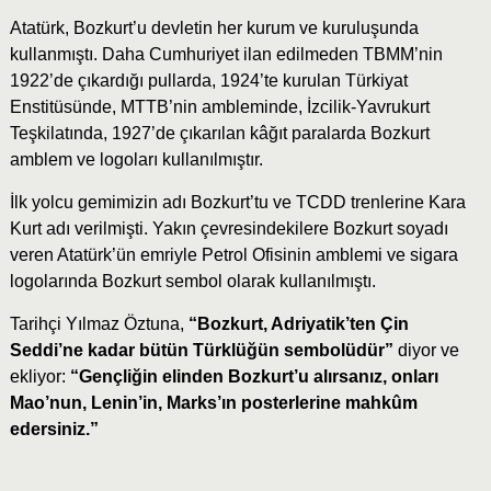
Atatürk, Bozkurt’u devletin her kurum ve kuruluşunda
kullanmıştı. Daha Cumhuriyet ilan edilmeden TBMM’nin
1922’de çıkardığı pullarda, 1924’te kurulan Türkiyat
Enstitüsünde, MTTB’nin ambleminde, İzcilik-Yavrukurt
Teşkilatında, 1927’de çıkarılan kâğıt paralarda Bozkurt
amblem ve logoları kullanılmıştır.
İlk yolcu gemimizin adı Bozkurt’tu ve TCDD trenlerine Kara
Kurt adı verilmişti. Yakın çevresindekilere Bozkurt soyadı
veren Atatürk’ün emriyle Petrol Ofisinin amblemi ve sigara
logolarında Bozkurt sembol olarak kullanılmıştı.
Tarihçi Yılmaz Öztuna,
“Bozkurt, Adriyatik’ten Çin
Seddi’ne kadar bütün Türklüğün sembolüdür”
diyor ve
ekliyor:
“Gençliğin elinden Bozkurt’u alırsanız, onları
Mao’nun, Lenin’in, Marks’ın posterlerine mahkûm
edersiniz.”