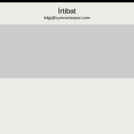
İrtibat
bilgi@cumraninsesi.com