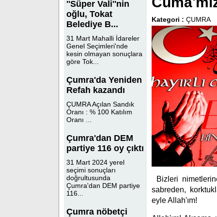
Cuma'mız
''Süper Vali''nin
oğlu, Tokat
Kategori :
ÇUMRA
Belediye B...
31 Mart Mahalli İdareler
Genel Seçimleri'nde
kesin olmayan sonuçlara
göre Tok...
Çumra'da Yeniden
Refah kazandı
ÇUMRA Açılan Sandık
Oranı : % 100 Katılım
Oranı ...
Çumra'dan DEM
partiye 116 oy çıktı
31 Mart 2024 yerel
seçimi sonuçları
doğrultusunda
Bizleri nimetleri
Çumra'dan DEM partiye
sabreden, korktukl
116...
eyle Allah'ım!
Çumra nöbetçi