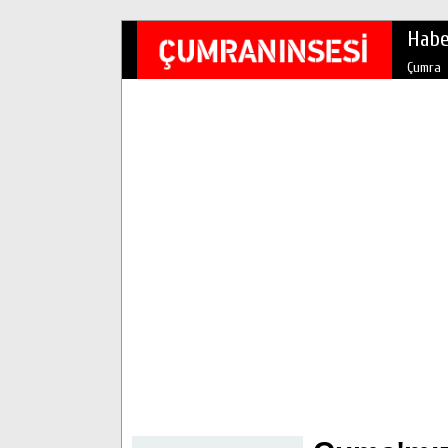
Habe
Çumra