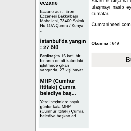
Allah'ım! Akşama u
eczane
ulaşmayı nasip eyl
Eczane adı : Eren
cumalar.
Eczanesi Bakkalbaşı
Mahallesi, 73400.Sokak
Cumraninsesi.com
No:11/A Çumra / Konya
...
İstanbul'da yangın
Okunma :
649
: 27 ölü
Beşiktaş'ta 16 katlı bir
B
binanın en alt katındaki
işletmede çıkan
yangında, 27 kişi hayat...
MHP (Cumhur
ittifakı) Çumra
belediye baş...
Yerel seçimlere sayılı
günler kala MHP
(Cumhur ittifakı) Çumra
belediye başkan ad...