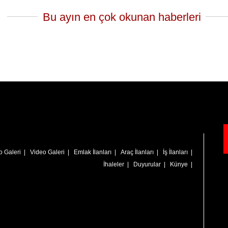
Bu ayın en çok okunan haberleri
o Galeri
|
Video Galeri
|
Emlak İlanları
|
Araç İlanları
|
İş İlanları
|
İhaleler
|
Duyurular
|
Künye
|