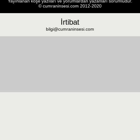
Yayınlanan köşe yazıları ve yorumlardan yazanları sorumludur.
© cumraninsesi.com 2012-2020
İrtibat
bilgi@cumraninsesi.com
Masaüstü görünümüne geç