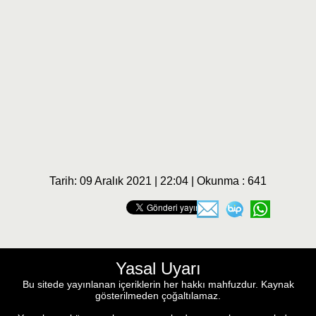
Tarih: 09 Aralık 2021 | 22:04 | Okunma : 641
Yasal Uyarı
Bu sitede yayınlanan içeriklerin her hakkı mahfuzdur. Kaynak
gösterilmeden çoğaltılamaz.