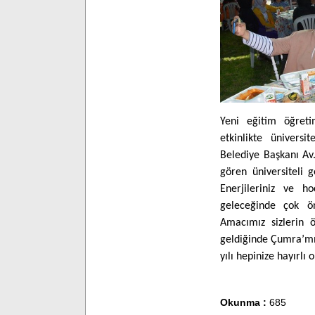
Yeni eğitim öğreti
etkinlikte üniversit
Belediye Başkanı Av
gören üniversiteli g
Enerjileriniz ve ho
geleceğinde çok öne
Amacımız sizlerin ö
geldiğinde Çumra’mı
yılı hepinize hayırlı 
Okunma :
685