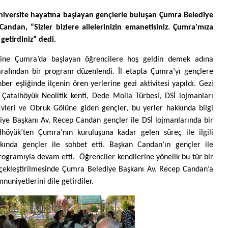
niversite hayatına başlayan gençlerle buluşan Çumra Belediye
andan, “Sizler bizlere ailelerinizin emanetisiniz. Çumra'mıza
 getirdiniz” dedi.
erine Çumra’da başlayan öğrencilere hoş geldin demek adına
rafından bir program düzenlendi. İl etapta Çumra’yı gençlere
ber eşliğinde ilçenin ören yerlerine gezi aktivitesi yapıldı. Gezi
 Çatalhöyük Neolitik kenti, Dede Molla Türbesi, DSİ lojmanları
Evleri ve Obruk Gölüne giden gençler, bu yerler hakkında bilgi
iye Başkanı Av. Recep Candan gençler ile DSİ lojmanlarında bir
höyük’ten Çumra’nın kuruluşuna kadar gelen süreç ile ilgili
kında gençler ile sohbet etti. Başkan Candan’ın gençler ile
ogramıyla devam etti. Öğrenciler kendilerine yönelik bu tür bir
erçekleştirilmesinde Çumra Belediye Başkanı Av. Recep Candan’a
uniyetlerini dile getirdiler.