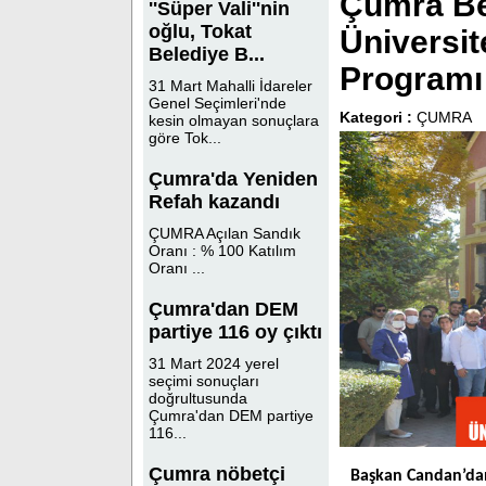
Çumra Be
''Süper Vali''nin
oğlu, Tokat
Üniversit
Belediye B...
Programı
31 Mart Mahalli İdareler
Genel Seçimleri'nde
Kategori :
ÇUMRA
kesin olmayan sonuçlara
göre Tok...
Çumra'da Yeniden
Refah kazandı
ÇUMRA Açılan Sandık
Oranı : % 100 Katılım
Oranı ...
Çumra'dan DEM
partiye 116 oy çıktı
31 Mart 2024 yerel
seçimi sonuçları
doğrultusunda
Çumra'dan DEM partiye
116...
Çumra nöbetçi
Başkan Candan’dan