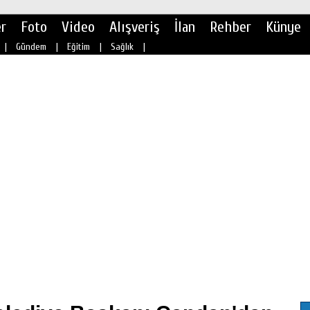
r
Foto
Video
Alışveriş
İlan
Rehber
Künye
|
Gündem
|
Eğitim
|
Sağlık
|