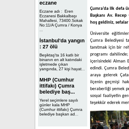
eczane
Çumra’da ilk defa ü
Eczane adı : Eren
Başkanı Av. Recep C
Eczanesi Bakkalbaşı
Mahallesi, 73400.Sokak
hoş geldiniz, sefalar
No:11/A Çumra / Konya
...
Üniversite eğitiml
İstanbul'da yangın
Çumra Belediyesi ta
: 27 ölü
tanıtmak için bir reh
programı dahilinde;
Beşiktaş'ta 16 katlı bir
binanın en alt katındaki
içerisindeki Alman 
işletmede çıkan
edindi. Çumra Beled
yangında, 27 kişi hayat...
araya gelerek Çatal
MHP (Cumhur
ilçenin geçmişi hak
ittifakı) Çumra
beraberliği yemek pr
belediye baş...
sosyal faaliyetin g
Yerel seçimlere sayılı
teşekkür ederek memn
günler kala MHP
(Cumhur ittifakı) Çumra
belediye başkan ad...