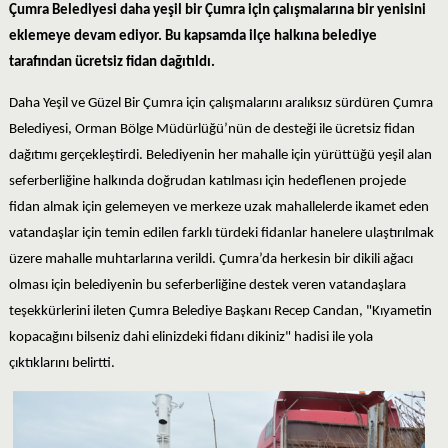
Çumra Belediyesi daha yeşil bir Çumra için çalışmalarına bir yenisini
eklemeye devam ediyor. Bu kapsamda ilçe halkına belediye
tarafından ücretsiz fidan dağıtıldı.
Daha Yeşil ve Güzel Bir Çumra için çalışmalarını aralıksız sürdüren Çumra
Belediyesi, Orman Bölge Müdürlüğü’nün de desteği ile ücretsiz fidan
dağıtımı gerçekleştirdi. Belediyenin her mahalle için yürüttüğü yeşil alan
seferberliğine halkında doğrudan katılması için hedeflenen projede
fidan almak için gelemeyen ve merkeze uzak mahallelerde ikamet eden
vatandaşlar için temin edilen farklı türdeki fidanlar hanelere ulaştırılmak
üzere mahalle muhtarlarına verildi. Çumra’da herkesin bir dikili ağacı
olması için belediyenin bu seferberliğine destek veren vatandaşlara
teşekkürlerini ileten Çumra Belediye Başkanı Recep Candan, "Kıyametin
kopacağını bilseniz dahi elinizdeki fidanı dikiniz" hadisi ile yola
çıktıklarını belirtti.