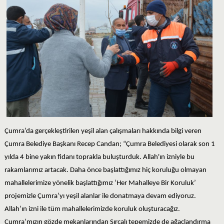
Çumra’da gerçekleştirilen yeşil alan çalışmaları hakkında bilgi veren
Çumra Belediye Başkanı Recep Candan; “Çumra Belediyesi olarak son 1
yılda 4 bine yakın fidanı toprakla buluşturduk. Allah'ın izniyle bu
rakamlarımız artacak. Daha önce başlattığımız hiç koruluğu olmayan
mahallelerimize yönelik başlattığımız ‘Her Mahalleye Bir Koruluk’
projemizle Çumra’yı yeşil alanlar ile donatmaya devam ediyoruz.
Allah’ın izni ile tüm mahallelerimizde koruluk oluşturacağız.
Çumra’mızın gözde mekanlarından Sırçalı tepemizde de ağaçlandırma