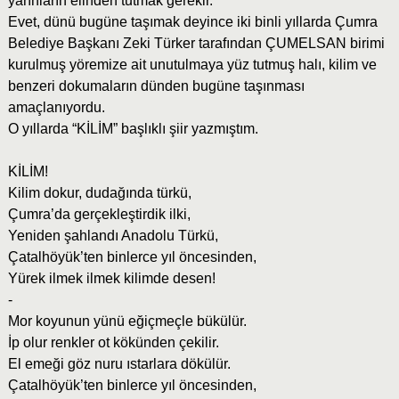
yarınların elinden tutmak gerekir.
Evet, dünü bugüne taşımak deyince iki binli yıllarda Çumra
Belediye Başkanı Zeki Türker tarafından ÇUMELSAN birimi
kurulmuş yöremize ait unutulmaya yüz tutmuş halı, kilim ve
benzeri dokumaların dünden bugüne taşınması
amaçlanıyordu.
O yıllarda “KİLİM” başlıklı şiir yazmıştım.
KİLİM!
Kilim dokur, dudağında türkü,
Çumra’da gerçekleştirdik ilki,
Yeniden şahlandı Anadolu Türkü,
Çatalhöyük’ten binlerce yıl öncesinden,
Yürek ilmek ilmek kilimde desen!
-
Mor koyunun yünü eğiçmeçle bükülür.
İp olur renkler ot kökünden çekilir.
El emeği göz nuru ıstarlara dökülür.
Çatalhöyük’ten binlerce yıl öncesinden,