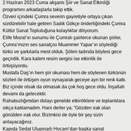
2 Haziran 2023 Cuma akşamı Şiir ve Sanat Etkinliği
programını arkadaşlarla takip ettik.
Özveri içindeki Çumra severin gayretiyle ortaya çıkan
sürdürebilir hale getiren Sadık Gökçe önderliğindeki Çumra
Kültür Sanat Topluluğuna kolaylıklar diliyorum.
Elife Mısral’ın sunumu ile Çumralı şairlerce okunan şiirler,
Çumra’mızın ses sanatçısı Muammer Yapar’ın söylediği
türkü ve şarkılarla mest olduk. Şölen tadında böylesi gece
geçirdik. Kara kalem resim sergisi ise etkinlik ile
örtüşüyordu.
Mustafa Daş’ın hem şiir okuması hem de söylenen türkünün
sözleri ile örtüşen oyun oynayarak geceye ayrı bir renk kattı.
Biz içinde olsak da olmasak da çok hoş gece oldu. İnşallah
devamı da gelecektir.
Rahatsızlığımdan dolayı genelde etkinliklere ve toplantılara
sıkça katılamadım. Hani derler ya; “Gözden ırak olan
gönülden ırak olur. Bizimkisi de öyle bir şey sizin
anlayacağınız.
Kapıda Sedat Ulupınarlı Hocam’dan başka sanat