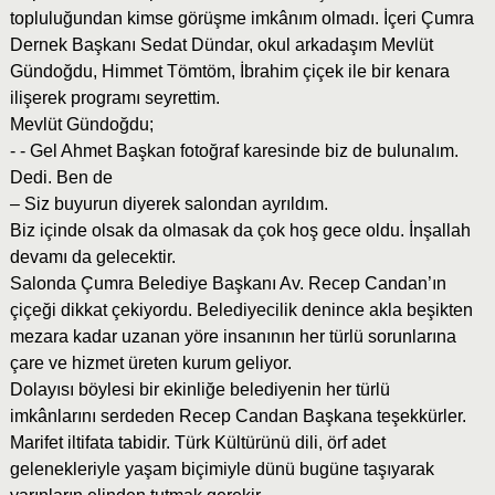
topluluğundan kimse görüşme imkânım olmadı. İçeri Çumra
Dernek Başkanı Sedat Dündar, okul arkadaşım Mevlüt
Gündoğdu, Himmet Tömtöm, İbrahim çiçek ile bir kenara
ilişerek programı seyrettim.
Mevlüt Gündoğdu;
- - Gel Ahmet Başkan fotoğraf karesinde biz de bulunalım.
Dedi. Ben de
– Siz buyurun diyerek salondan ayrıldım.
Biz içinde olsak da olmasak da çok hoş gece oldu. İnşallah
devamı da gelecektir.
Salonda Çumra Belediye Başkanı Av. Recep Candan’ın
çiçeği dikkat çekiyordu. Belediyecilik denince akla beşikten
mezara kadar uzanan yöre insanının her türlü sorunlarına
çare ve hizmet üreten kurum geliyor.
Dolayısı böylesi bir ekinliğe belediyenin her türlü
imkânlarını serdeden Recep Candan Başkana teşekkürler.
Marifet iltifata tabidir. Türk Kültürünü dili, örf adet
gelenekleriyle yaşam biçimiyle dünü bugüne taşıyarak