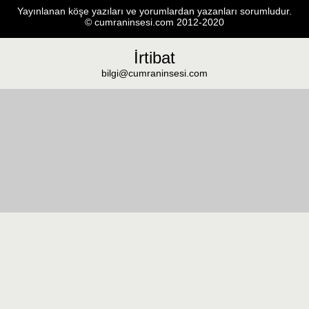
Yayınlanan köşe yazıları ve yorumlardan yazanları sorumludur.
© cumraninsesi.com 2012-2020
İrtibat
bilgi@cumraninsesi.com
Masaüstü görünümüne geç