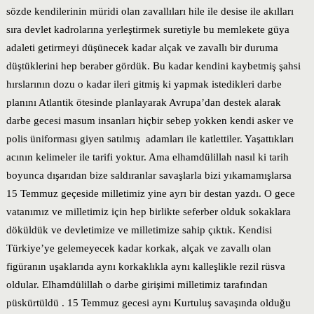
sözde kendilerinin müridi olan zavallıları hile ile desise ile akılları
sıra devlet kadrolarına yerleştirmek suretiyle bu memlekete güya
adaleti getirmeyi düşünecek kadar alçak ve zavallı bir duruma
düştüklerini hep beraber gördük. Bu kadar kendini kaybetmiş şahsi
hırslarının dozu o kadar ileri gitmiş ki yapmak istedikleri darbe
planını Atlantik ötesinde planlayarak Avrupa’dan destek alarak
darbe gecesi masum insanları hiçbir sebep yokken kendi asker ve
polis üniforması giyen satılmış adamları ile katlettiler. Yaşattıkları
acının kelimeler ile tarifi yoktur. Ama elhamdülillah nasıl ki tarih
boyunca dışarıdan bize saldıranlar savaşlarla bizi yıkamamışlarsa
15 Temmuz geçeside milletimiz yine ayrı bir destan yazdı. O gece
vatanımız ve milletimiz için hep birlikte seferber olduk sokaklara
döküldük ve devletimize ve milletimize sahip çıktık. Kendisi
Türkiye’ye gelemeyecek kadar korkak, alçak ve zavallı olan
figüranın uşaklarıda aynı korkaklıkla aynı kalleşlikle rezil rüsva
oldular. Elhamdülillah o darbe girişimi milletimiz tarafından
püskürtüldü . 15 Temmuz gecesi aynı Kurtuluş savaşında olduğu