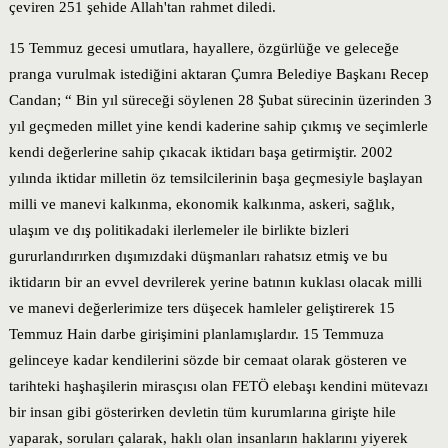
çeviren 251 şehide Allah'tan rahmet diledi.
15 Temmuz gecesi umutlara, hayallere, özgürlüğe ve geleceğe
pranga vurulmak istediğini aktaran Çumra Belediye Başkanı Recep
Candan; “ Bin yıl süreceği söylenen 28 Şubat sürecinin üzerinden 3
yıl geçmeden millet yine kendi kaderine sahip çıkmış ve seçimlerle
kendi değerlerine sahip çıkacak iktidarı başa getirmiştir. 2002
yılında iktidar milletin öz temsilcilerinin başa geçmesiyle başlayan
milli ve manevi kalkınma, ekonomik kalkınma, askeri, sağlık,
ulaşım ve dış politikadaki ilerlemeler ile birlikte bizleri
gururlandırırken dışımızdaki düşmanları rahatsız etmiş ve bu
iktidarın bir an evvel devrilerek yerine batının kuklası olacak milli
ve manevi değerlerimize ters düşecek hamleler geliştirerek 15
Temmuz Hain darbe girişimini planlamışlardır. 15 Temmuza
gelinceye kadar kendilerini sözde bir cemaat olarak gösteren ve
tarihteki haşhaşilerin mirasçısı olan FETÖ elebaşı kendini mütevazı
bir insan gibi gösterirken devletin tüm kurumlarına girişte hile
yaparak, soruları çalarak, haklı olan insanların haklarını yiyerek