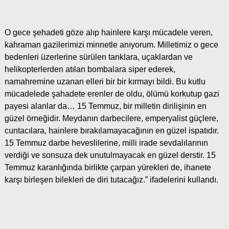
O gece şehadeti göze alıp hainlere karşı mücadele veren,
kahraman gazilerimizi minnetle anıyorum. Milletimiz o gece
bedenleri üzerlerine sürülen tanklara, uçaklardan ve
helikopterlerden atılan bombalara siper ederek,
namahremine uzanan elleri bir bir kırmayı bildi. Bu kutlu
mücadelede şahadete erenler de oldu, ölümü korkutup gazi
payesi alanlar da… 15 Temmuz, bir milletin dirilişinin en
güzel örneğidir. Meydanın darbecilere, emperyalist güçlere,
cuntacılara, hainlere bırakılamayacağının en güzel ispatıdır.
15 Temmuz darbe heveslilerine, milli irade sevdalılarının
verdiği ve sonsuza dek unutulmayacak en güzel derstir. 15
Temmuz karanlığında birlikte çarpan yürekleri de, ihanete
karşı birleşen bilekleri de diri tutacağız.” ifadelerini kullandı.