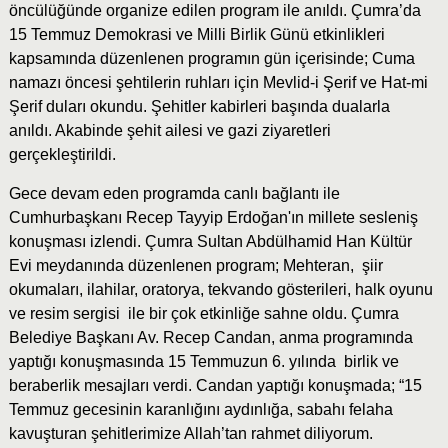
öncülüğünde organize edilen program ile anıldı. Çumra’da
15 Temmuz Demokrasi ve Milli Birlik Günü etkinlikleri
kapsamında düzenlenen programın gün içerisinde; Cuma
namazı öncesi şehtilerin ruhları için Mevlid-i Şerif ve Hat-mi
Şerif duları okundu. Şehitler kabirleri başında dualarla
anıldı. Akabinde şehit ailesi ve gazi ziyaretleri
gerçekleştirildi.
Gece devam eden programda canlı bağlantı ile
Cumhurbaşkanı Recep Tayyip Erdoğan'ın millete sesleniş
konuşması izlendi. Çumra Sultan Abdülhamid Han Kültür
Evi meydanında düzenlenen program; Mehteran, şiir
okumaları, ilahilar, oratorya, tekvando gösterileri, halk oyunu
ve resim sergisi ile bir çok etkinliğe sahne oldu. Çumra
Belediye Başkanı Av. Recep Candan, anma programında
yaptığı konuşmasında 15 Temmuzun 6. yılında birlik ve
beraberlik mesajları verdi. Candan yaptığı konuşmada; “15
Temmuz gecesinin karanlığını aydınlığa, sabahı felaha
kavuşturan şehitlerimize Allah’tan rahmet diliyorum.