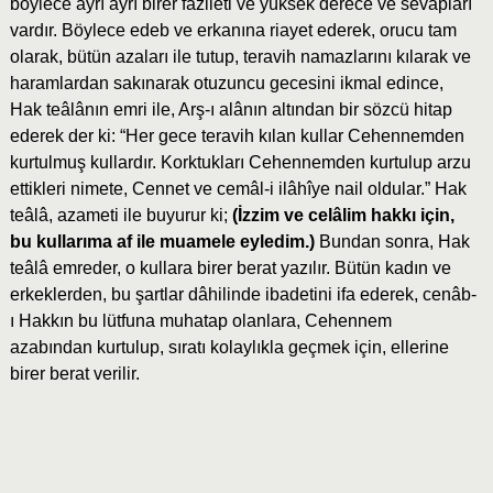
böylece ayrı ayrı birer fazileti ve yüksek derece ve sevapları
vardır. Böylece edeb ve erkanına riayet ederek, orucu tam
olarak, bütün azaları ile tutup, teravih namazlarını kılarak ve
haramlardan sakınarak otuzuncu gecesini ikmal edince,
Hak teâlânın emri ile, Arş-ı alânın altından bir sözcü hitap
ederek der ki: “Her gece teravih kılan kullar Cehennemden
kurtulmuş kullardır. Korktukları Cehennemden kurtulup arzu
ettikleri nimete, Cennet ve cemâl-i ilâhîye nail oldular.” Hak
teâlâ, azameti ile buyurur ki;
(İzzim ve celâlim hakkı için,
bu kullarıma af ile muamele eyledim.)
Bundan sonra, Hak
teâlâ emreder, o kullara birer berat yazılır. Bütün kadın ve
erkeklerden, bu şartlar dâhilinde ibadetini ifa ederek, cenâb-
ı Hakkın bu lütfuna muhatap olanlara, Cehennem
azabından kurtulup, sıratı kolaylıkla geçmek için, ellerine
birer berat verilir.