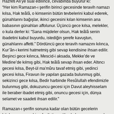
Hazreti Ali'ye sual edilince, cevabında buyurur ki:
“Her kim Ramazan-ı şerifin birinci gecesinde teravih namazı
kılsa, Hak teâlâ, o kimsenin bütün tevbelerini kabul ederek,
günahlarını bağışlar, ikinci gecesini kılan kimsenin ana
babasının günahları affolunur. Üçüncü gece kılsa, melekler,
o kula derler ki: “Sana müjdeler olsun, Hak teâlâ senin
ibadetini kabul buyurdu, istediğin şerefe kavuştun,
günahlarını affetti.” Dördüncü gece teravih namazını kılınca,
Kur’ân-ı kerimi hatmetmiş gibi sevap kendisine ihsan edilir.
Beşinci gece kılınca, Mescid-i aksada, Mekke’de ve
Medine’de kılmış gibi, Hak teâlâ sevap ihsan eder. Altıncı
gecesi kılsa, Beyt-ül ma'mûru tavaf etmiş gibi, yedinci
gecesi kılsa, Firavun ile yapılan gazada bulunmuş gibi,
sekizinci gece kılsa, Bedir harbinde Resûlullah efendimizle
bulunmuş gibi, dokuzuncu gecesi için Davut aleyhisselam
ile beraber ibadet etmiş gibi, onuncu gecesi için, dünya
selamet ve saadeti ihsan edilir.”
Ramazan-ı şerifin sonuna kadar olan bütün gecelerin