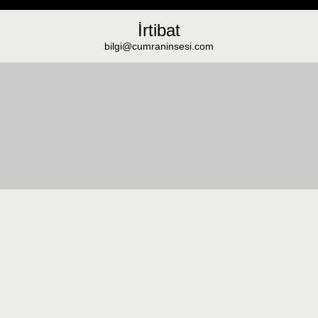
İrtibat
bilgi@cumraninsesi.com
Masaüstü görünümüne geç