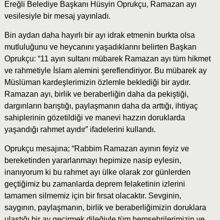
Ereğli Belediye Başkanı Hüsyin Oprukçu, Ramazan ayı
vesilesiyle bir mesaj yayınladı.
Bin aydan daha hayırlı bir ayı idrak etmenin burkta olsa
mutluluğunu ve heycanını yaşadıklarını belirten Başkan
Oprukçu: “11 ayın sultanı mübarek Ramazan ayı tüm hikmet
ve rahmetiyle İslam alemini şereflendiriyor. Bu mübarek ay
Müslüman kardeşlerimizin özlemle beklediği bir aydır.
Ramazan ayı, birlik ve beraberliğin daha da pekiştiği,
dargınların barıştığı, paylaşmanın daha da arttığı, ihtiyaç
sahiplerinin gözetildiği ve manevi hazzın doruklarda
yaşandığı rahmet ayıdır” ifadelerini kullandı.
Oprukçu mesajına; “Rabbim Ramazan ayının feyiz ve
bereketinden yararlanmayı hepimize nasip eylesin,
inanıyorum ki bu rahmet ayı ülke olarak zor günlerden
geçtiğimiz bu zamanlarda deprem felaketinin izlerini
tamamen silmemiz için bir fırsat olacaktır. Sevginin,
saygının, paylaşmanın, birlik ve beraberliğimizin doruklara
ulaştığı bir ay geçirmek dileğiyle tüm hemşehrilerimizin ve