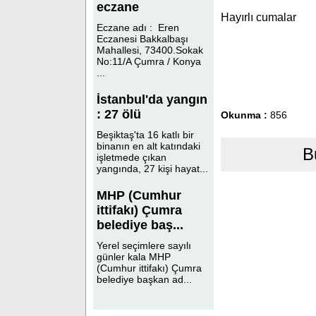
eczane
Hayırlı cumalar
Eczane adı : Eren
Eczanesi Bakkalbaşı
Mahallesi, 73400.Sokak
No:11/A Çumra / Konya
...
İstanbul'da yangın
: 27 ölü
Okunma :
856
Beşiktaş'ta 16 katlı bir
binanın en alt katındaki
B
işletmede çıkan
yangında, 27 kişi hayat...
MHP (Cumhur
ittifakı) Çumra
belediye baş...
Yerel seçimlere sayılı
günler kala MHP
(Cumhur ittifakı) Çumra
belediye başkan ad...