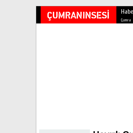
Habe
Çumra