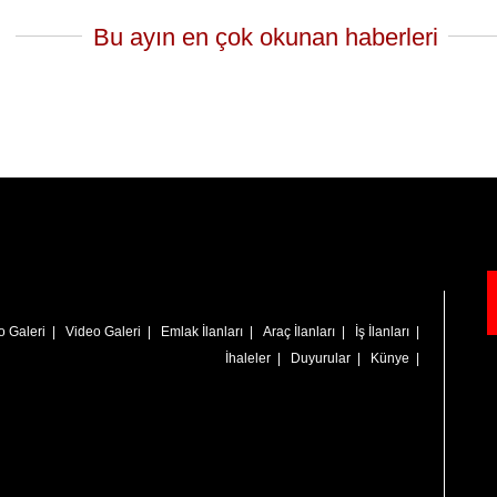
Bu ayın en çok okunan haberleri
o Galeri
|
Video Galeri
|
Emlak İlanları
|
Araç İlanları
|
İş İlanları
|
İhaleler
|
Duyurular
|
Künye
|