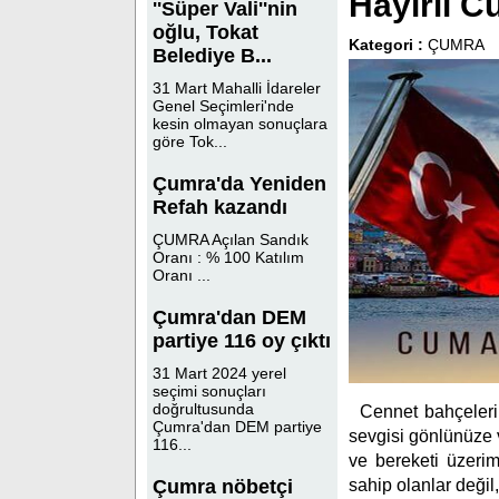
Hayırlı C
''Süper Vali''nin
oğlu, Tokat
Kategori :
ÇUMRA
Belediye B...
31 Mart Mahalli İdareler
Genel Seçimleri'nde
kesin olmayan sonuçlara
göre Tok...
Çumra'da Yeniden
Refah kazandı
ÇUMRA Açılan Sandık
Oranı : % 100 Katılım
Oranı ...
Çumra'dan DEM
partiye 116 oy çıktı
31 Mart 2024 yerel
seçimi sonuçları
doğrultusunda
Cennet bahçelerin
Çumra'dan DEM partiye
sevgisi gönlünüze v
116...
ve bereketi üzeri
sahip olanlar değil,
Çumra nöbetçi