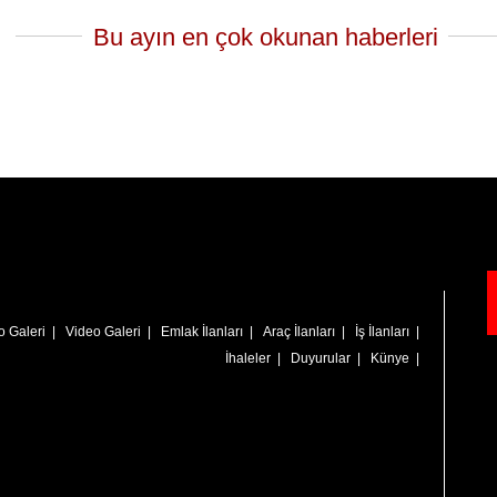
Bu ayın en çok okunan haberleri
o Galeri
|
Video Galeri
|
Emlak İlanları
|
Araç İlanları
|
İş İlanları
|
İhaleler
|
Duyurular
|
Künye
|