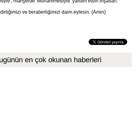
etiyle', mahşerde 'Muhammedîyle' yardım etsin inşallah.
 dirliğimizi ve beraberliğimizi daim eylesin. (Amin)
ugünün en çok okunan haberleri