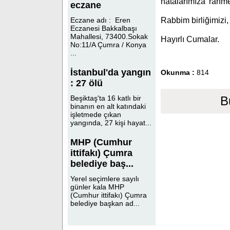
hatalarımıza 'rahm
eczane
Rabbim birliğimizi,
Eczane adı : Eren
Eczanesi Bakkalbaşı
Mahallesi, 73400.Sokak
Hayırlı Cumalar.
No:11/A Çumra / Konya
...
İstanbul'da yangın
Okunma :
814
: 27 ölü
B
Beşiktaş'ta 16 katlı bir
binanın en alt katındaki
işletmede çıkan
yangında, 27 kişi hayat...
MHP (Cumhur
ittifakı) Çumra
belediye baş...
Yerel seçimlere sayılı
günler kala MHP
(Cumhur ittifakı) Çumra
belediye başkan ad...