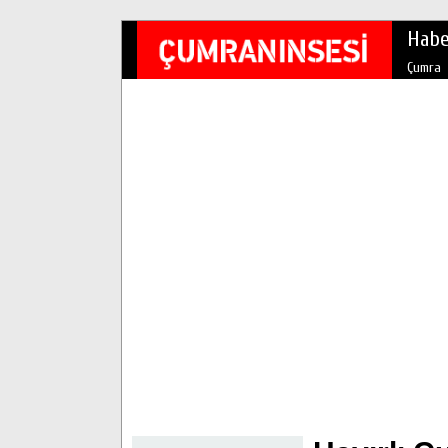
Habe
Çumra