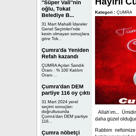
Hayırlı C
''Süper Vali''nin
oğlu, Tokat
Kategori :
ÇUMRA
Belediye B...
31 Mart Mahalli İdareler
Genel Seçimleri'nde
kesin olmayan sonuçlara
göre Tok...
Çumra'da Yeniden
Refah kazandı
ÇUMRA Açılan Sandık
Oranı : % 100 Katılım
Oranı ...
Çumra'dan DEM
partiye 116 oy çıktı
31 Mart 2024 yerel
seçimi sonuçları
doğrultusunda
Allah'ım... Ümid
Çumra'dan DEM partiye
daha güzel olduğunu
116...
Rabbim nefsimize '
Çumra nöbetçi