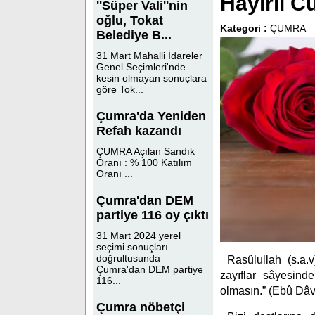
Hayırlı C
''Süper Vali''nin
oğlu, Tokat
Kategori :
ÇUMRA
Belediye B...
31 Mart Mahalli İdareler
Genel Seçimleri'nde
kesin olmayan sonuçlara
göre Tok...
Çumra'da Yeniden
Refah kazandı
ÇUMRA Açılan Sandık
Oranı : % 100 Katılım
Oranı ...
Çumra'dan DEM
partiye 116 oy çıktı
31 Mart 2024 yerel
seçimi sonuçları
doğrultusunda
Rasûlullah (s.a.v
Çumra'dan DEM partiye
zayıflar sâyesind
116...
olmasın.” (Ebû Dâv
Çumra nöbetçi