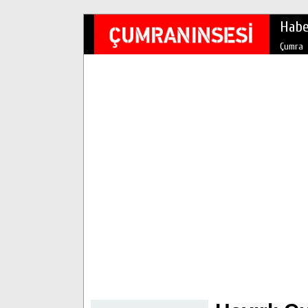
Habe
Çumra