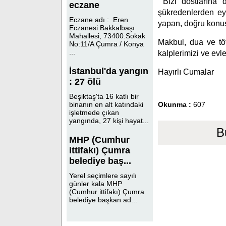
Bizi dostlarına 
eczane
şükredenlerden eyl
Eczane adı : Eren
yapan, doğru konu
Eczanesi Bakkalbaşı
Mahallesi, 73400.Sokak
Makbul, dua ve töv
No:11/A Çumra / Konya
...
kalplerimizi ve evl
İstanbul'da yangın
Hayırlı Cumalar
: 27 ölü
Beşiktaş'ta 16 katlı bir
Okunma :
607
binanın en alt katındaki
işletmede çıkan
yangında, 27 kişi hayat...
B
MHP (Cumhur
ittifakı) Çumra
belediye baş...
Yerel seçimlere sayılı
günler kala MHP
(Cumhur ittifakı) Çumra
belediye başkan ad...