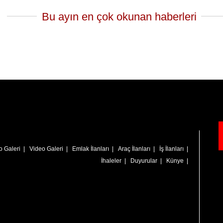
Bu ayın en çok okunan haberleri
o Galeri
|
Video Galeri
|
Emlak İlanları
|
Araç İlanları
|
İş İlanları
|
İhaleler
|
Duyurular
|
Künye
|