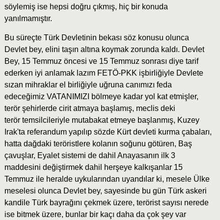
söylemiş ise hepsi doğru çıkmış, hiç bir konuda
yanılmamıştır.
Bu süreçte Türk Devletinin bekası söz konusu olunca
Devlet bey, elini taşın altına koymak zorunda kaldı. Devlet
Bey, 15 Temmuz öncesi ve 15 Temmuz sonrası diye tarif
ederken iyi anlamak lazım FETÖ-PKK işbirliğiyle Devlete
sızan mihraklar el birliğiyle uğruna canımızı feda
edeceğimiz VATANIMIZI bölmeye kadar yol kat etmişler,
terör şehirlerde cirit atmaya başlamış, meclis deki
terör temsilcileriyle mutabakat etmeye başlanmış, Kuzey
Irak'ta referandum yapılıp sözde Kürt devleti kurma çabaları,
hatta dağdaki teröristlere kolanın soğunu götüren, Baş
çavuşlar, Eyalet sistemi de dahil Anayasanın ilk 3
maddesini değiştirmek dahil herşeye kalkışanlar 15
Temmuz ile heralde uykularından uyandılar ki, mesele Ülke
meselesi olunca Devlet bey, sayesinde bu gün Türk askeri
kandile Türk bayrağını çekmek üzere, terörist sayısı nerede
ise bitmek üzere, bunlar bir kaçı daha da çok şey var