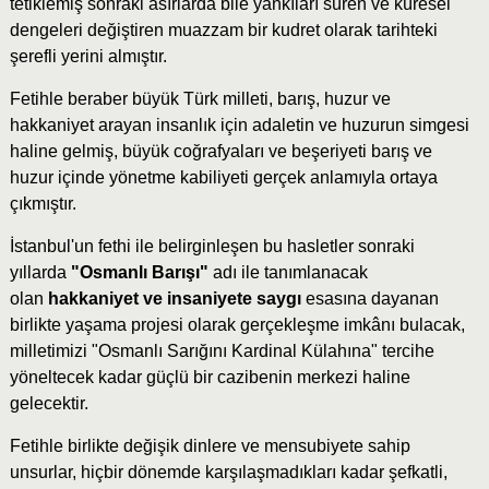
tetiklemiş sonraki asırlarda bile yankıları süren ve küresel
dengeleri değiştiren muazzam bir kudret olarak tarihteki
şerefli yerini almıştır.
Fetihle beraber büyük Türk milleti, barış, huzur ve
hakkaniyet arayan insanlık için adaletin ve huzurun simgesi
haline gelmiş, büyük coğrafyaları ve beşeriyeti barış ve
huzur içinde yönetme kabiliyeti gerçek anlamıyla ortaya
çıkmıştır.
İstanbul'un fethi ile belirginleşen bu hasletler sonraki
yıllarda
"Osmanlı Barışı"
adı ile tanımlanacak
olan
hakkaniyet ve insaniyete saygı
esasına dayanan
birlikte yaşama projesi olarak gerçekleşme imkânı bulacak,
milletimizi "Osmanlı Sarığını Kardinal Külahına" tercihe
yöneltecek kadar güçlü bir cazibenin merkezi haline
gelecektir.
Fetihle birlikte değişik dinlere ve mensubiyete sahip
unsurlar, hiçbir dönemde karşılaşmadıkları kadar şefkatli,