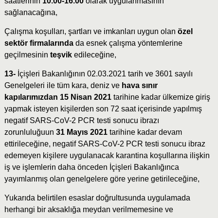
saatlerinin
10.00-16.00
olarak uygulanmasının
sağlanacağına,
Çalışma koşulları, şartları ve imkanları uygun olan
özel
sektör firmalarında
da esnek çalışma yöntemlerine
geçilmesinin
teşvik
edileceğine,
13-
İçişleri Bakanlığının
02.03.2021 tarih ve 3601 sayılı
Genelgeleri ile tüm kara, deniz ve
hava sınır
kapılarımızdan
15 Nisan 2021
tarihine kadar ülkemize giriş
yapmak isteyen kişilerden son 72 saat içerisinde yapılmış
negatif SARS-CoV-2 PCR testi sonucu ibrazı
zorunluluğuun
31 Mayıs 2021
tarihine kadar devam
ettirileceğine, negatif SARS-CoV-2 PCR testi sonucu ibraz
edemeyen kişilere uygulanacak karantina koşullarına ilişkin
iş ve işlemlerin daha önceden İçişleri Bakanlığınca
yayımlanmış olan genelgelere göre yerine getirileceğine,
Yukarıda belirtilen esaslar doğrultusunda uygulamada
herhangi bir aksaklığa meydan verilmemesine ve