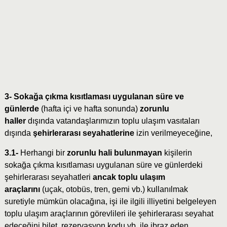
3- Sokağa çıkma kısıtlaması uygulanan süre ve
günlerde
(hafta içi ve hafta sonunda)
zorunlu
haller
dışında vatandaşlarımızın toplu ulaşım vasıtaları
dışında
şehirlerarası seyahatlerine
izin verilmeyeceğine,
3.1-
Herhangi bir
zorunlu hali bulunmayan
kişilerin
sokağa çıkma kısıtlaması uygulanan süre ve günlerdeki
şehirlerarası seyahatleri
ancak toplu ulaşım
araçlarını
(uçak, otobüs, tren, gemi vb.) kullanılmak
suretiyle mümkün olacağına, işi ile ilgili illiyetini belgeleyen
toplu ulaşım araçlarının görevlileri ile şehirlerarası seyahat
edeceğini bilet, rezervasyon kodu vb. ile ibraz eden