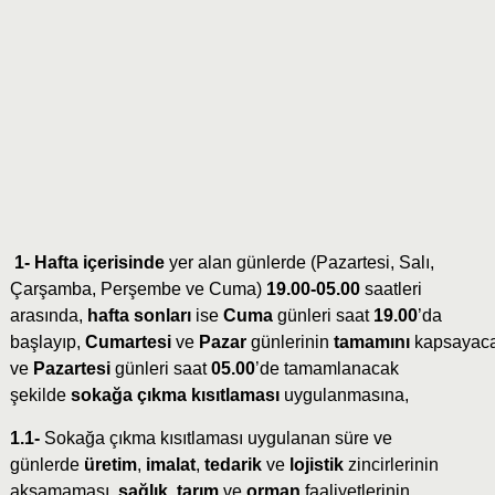
1- Hafta içerisinde
yer alan günlerde (Pazartesi, Salı,
Çarşamba, Perşembe ve Cuma)
19.00-05.00
saatleri
arasında,
hafta sonları
ise
Cuma
günleri saat
19.00
’da
başlayıp,
Cumartesi
ve
Pazar
günlerinin
tamamını
kapsayac
ve
Pazartesi
günleri saat
05.00
’de tamamlanacak
şekilde
sokağa çıkma kısıtlaması
uygulanmasına,
1.1-
Sokağa çıkma kısıtlaması uygulanan süre ve
günlerde
üretim
,
imalat
,
tedarik
ve
lojistik
zincirlerinin
aksamaması,
sağlık
,
tarım
ve
orman
faaliyetlerinin