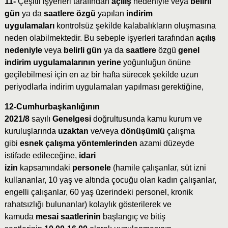
11-
Çeşitli işyerleri tarafından
açılış
nedeniyle veya
belirli
gün
ya da
saatlere özgü
yapılan
indirim
uygulamaları
kontrolsüz şekilde kalabalıkların oluşmasına
neden olabilmektedir. Bu sebeple işyerleri tarafından
açılış
nedeniyle
veya
belirli gün
ya da
saatlere
özgü
genel
indirim uygulamalarının yerine
yoğunluğun önüne
geçilebilmesi için en az bir hafta sürecek şekilde uzun
periyodlarla indirim uygulamaları yapılması gerektiğine,
12-Cumhurbaşkanlığının
2021/8
sayılı
Genelgesi
doğrultusunda kamu kurum ve
kuruluşlarında
uzaktan
ve/veya
dönüşümlü
çalışma
gibi
esnek çalışma yöntemlerinden
azami düzeyde
istifade edileceğine,
idari
izin
kapsamındaki
personele
(hamile çalışanlar, süt izni
kullananlar, 10 yaş ve altında çocuğu olan kadın çalışanlar,
engelli çalışanlar, 60 yaş üzerindeki personel, kronik
rahatsızlığı bulunanlar) kolaylık gösterilerek ve
kamuda
mesai saatlerinin
başlangıç ve bitiş