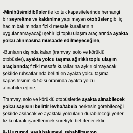
-Minibüs/midibüsler
ile koltuk kapasitelerinde herhangi
bir
seyreltme
ve
kaldırılma
yapılmayan
otobüsler
gibi iç
hacim bakımından fiziki mesafe kurallarının
uygulanamayacağı şehir içi toplu ulaşım araçlarında
ayakta
yolcu alınmasına müsaade edilmeyeceğine
,
-Bunların dışında kalan (tramvay, solo ve körüklü
otobüsler),
ayakta yolcu taşıma ağırlıklı toplu ulaşım
araçlarında
; fiziki mesafe kurallarına aykırı olmayacak
şekilde ruhsatlarında belirtilen ayakta yolcu taşıma
kapasitesinin % 50’si oranında ayakta yolcu
alınabileceğine,
Tramvay, solo ve körüklü otobüslerde
ayakta alınabilecek
yolcu sayısını belirtir levha/tabela
herkesin görebileceği
şekilde asılacak ve ayaktaki yolcuların durabileceği yerler
fiziki olarak işaretlenmek suretiyle belirlenecektir.
9- Huzurevi
,
yaşlı bakımevi
,
rehabilitasyon