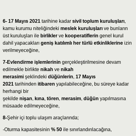
6- 17 Mayıs 2021
tarihine kadar
sivil toplum kuruluşları
,
kamu kurumu niteliğindeki
meslek kuruluşları
ve bunların
üst kuruluşları ile
birlikler
ve
kooperatiflerin
genel kurul
dahil yapacakları
geniş katılımlı her türlü etkinliklerine
izin
verilmeyeceğine,
7-Evlendirme işlemlerinin
gerçekleştirilmesine devam
edilmekle birlikte
nikah
ve
nikah
merasimi
şeklindeki
düğünlerin
,
17 Mayıs
2021
tarihinden
itibaren
yapılabileceğine, bu süreye kadar
herhangi bir
şekilde
nişan
,
kına
,
tören
,
merasim
,
düğün
yapılmasına
müsaade edilmeyeceğine,
8-
Şehir içi toplu ulaşım araçlarında;
-Oturma kapasitesinin
% 50
ile sınırlandırılacağına,