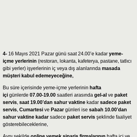
4-
16 Mayıs 2021 Pazar günü saat 24.00’e kadar
yeme-
içme yerlerinin
(restoran, lokanta, kafeterya, pastane, tatlıcı
gibi yerler) işyerlerinin iç veya dış alanlarında
masada
müşteri kabul edemeyeceğine,
Bu süre içerisinde yeme-içme yerlerinin
hafta
içi
günlerde
07.00-19.00
saatleri arasında
gel-al
ve
paket
servis
,
saat 19.00’dan sahur vaktine
kadar
sadece paket
servis
,
Cumartesi
ve
Pazar
günleri ise
sabah 10.00’dan
sahur vaktine kadar
sadece
paket servis
şeklinde faaliyet
gösterebileceklerine,
Aynı şekilde
online yemek sipariş firmalarının
hafta içi ve