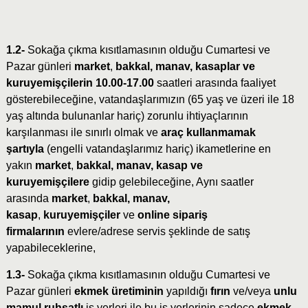
1.2-
Sokağa çıkma kısıtlamasının olduğu Cumartesi ve
Pazar günleri
market
,
bakkal, manav, kasaplar ve
kuruyemişçilerin 10.00-17.00
saatleri arasında faaliyet
gösterebileceğine, vatandaşlarımızın (65 yaş ve üzeri ile 18
yaş altında bulunanlar hariç) zorunlu ihtiyaçlarının
karşılanması ile sınırlı olmak ve
araç kullanmamak
şartıyla
(engelli vatandaşlarımız hariç) ikametlerine en
yakın
market
,
bakkal, manav, kasap ve
kuruyemişçilere
gidip gelebileceğine, Aynı saatler
arasında
market
,
bakkal, manav,
kasap
,
kuruyemişçiler
ve
online sipariş
firmalarının
evlere/adrese servis şeklinde de satış
yapabileceklerine,
1.3-
Sokağa çıkma kısıtlamasının olduğu Cumartesi ve
Pazar günleri
ekmek üretiminin
yapıldığı
fırın
ve/veya
unlu
mamul ruhsatlı
iş yerleri ile bu iş yerlerinin sadece
ekmek