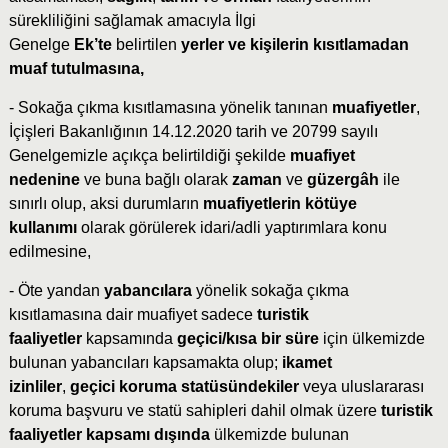
sürekliliğini sağlamak amacıyla İlgi
Genelge
Ek’te
belirtilen
yerler ve kişilerin kısıtlamadan
muaf tutulmasına,
- Sokağa çıkma kısıtlamasına yönelik tanınan
muafiyetler
,
İçişleri Bakanlığının 14.12.2020 tarih ve 20799 sayılı
Genelgemizle açıkça belirtildiği şekilde
muafiyet
nedenine
ve buna bağlı olarak
zaman
ve
güzergâh
ile
sınırlı olup, aksi durumların
muafiyetlerin kötüye
kullanımı
olarak görülerek idari/adli yaptırımlara konu
edilmesine,
- Öte yandan
yabancılara
yönelik sokağa çıkma
kısıtlamasına dair muafiyet sadece
turistik
faaliyetler
kapsamında
geçici/kısa bir süre
için ülkemizde
bulunan yabancıları kapsamakta olup;
ikamet
izinliler
,
geçici koruma statüsündekiler
veya uluslararası
koruma başvuru ve statü sahipleri dahil olmak üzere
turistik
faaliyetler kapsamı dışında
ülkemizde bulunan