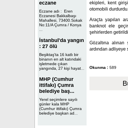
eczane
ekipleri, kent gir
otomobili durdurdu
Eczane adı : Eren
Eczanesi Bakkalbaşı
Araçta yapılan ar
Mahallesi, 73400.Sokak
No:11/A Çumra / Konya
banknot ele geçir
...
şehirlerden getirild
İstanbul'da yangın
Gözaltına alınan 
: 27 ölü
ardından adliyeye se
Beşiktaş'ta 16 katlı bir
binanın en alt katındaki
işletmede çıkan
Okunma :
589
yangında, 27 kişi hayat...
MHP (Cumhur
B
ittifakı) Çumra
belediye baş...
Yerel seçimlere sayılı
günler kala MHP
(Cumhur ittifakı) Çumra
belediye başkan ad...