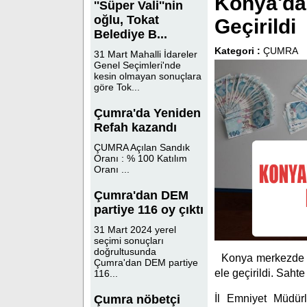
Konya'da 
''Süper Vali''nin
oğlu, Tokat
Geçirildi
Belediye B...
Kategori :
ÇUMRA
31 Mart Mahalli İdareler
Genel Seçimleri'nde
kesin olmayan sonuçlara
göre Tok...
Çumra'da Yeniden
Refah kazandı
ÇUMRA Açılan Sandık
Oranı : % 100 Katılım
Oranı ...
Çumra'dan DEM
partiye 116 oy çıktı
31 Mart 2024 yerel
seçimi sonuçları
doğrultusunda
Konya merkezde b
Çumra'dan DEM partiye
ele geçirildi. Sahte 
116...
Çumra nöbetçi
İl Emniyet Müdür