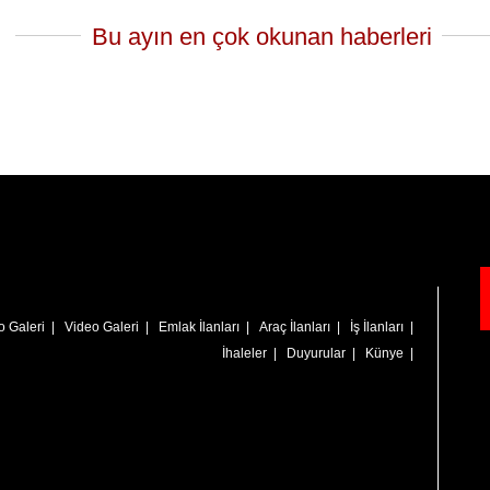
Bu ayın en çok okunan haberleri
o Galeri
|
Video Galeri
|
Emlak İlanları
|
Araç İlanları
|
İş İlanları
|
İhaleler
|
Duyurular
|
Künye
|