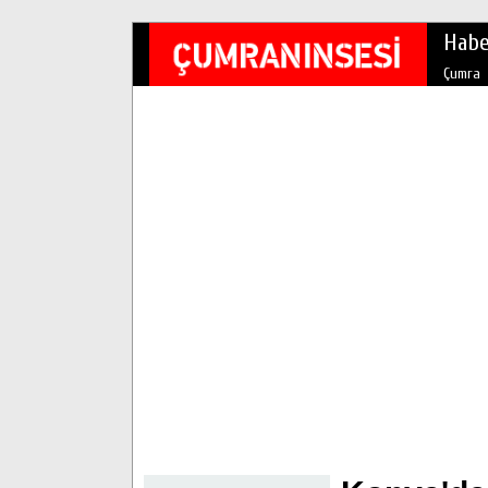
Habe
Çumra