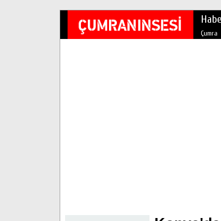
Habe
Çumra