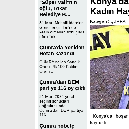
Konya'da
''Süper Vali''nin
oğlu, Tokat
Kadın Hay
Belediye B...
Kategori :
ÇUMRA
31 Mart Mahalli İdareler
Genel Seçimleri'nde
kesin olmayan sonuçlara
göre Tok...
Çumra'da Yeniden
Refah kazandı
ÇUMRA Açılan Sandık
Oranı : % 100 Katılım
Oranı ...
Çumra'dan DEM
partiye 116 oy çıktı
31 Mart 2024 yerel
seçimi sonuçları
doğrultusunda
Çumra'dan DEM partiye
116...
Konya'da boşanm
kaybetti.
Çumra nöbetçi