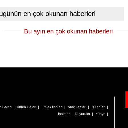
ugünün en çok okunan haberleri
Bu ayın en çok okunan haberleri
o Galeri
|
Video Galeri
|
Emlak İlanları
|
Araç İlanları
|
İş İlanları
|
İhaleler
|
Duyurular
|
Künye
|