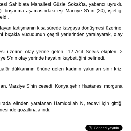
çesi Sahibiata Mahallesi Güzle Sokak'ta, yabancı uyruklu
, boşanma aşamasındaki eşi Marziye S'nin (30), işlettiği
eldi.
layan tartışmanın kısa sürede kavgaya dönüşmesi üzerine,
i bıçakla vücudunun çeşitli yerlerinden yaralayarak, olay
si üzerine olay yerine gelen 112 Acil Servis ekipleri, 3
e S'nin olay yerinde hayatını kaybettiğini belirledi.
aför dükkanının önüne gelen kadının yakınları sinir krizi
dan, Marziye S'nin cesedi, Konya şehir Hastanesi morguna
sırada elinden yaralanan Hamidollah N, tedavi için gittiği
esinde gözaltına alındı.