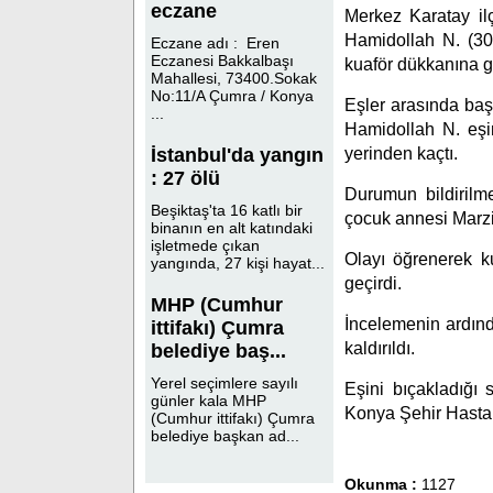
eczane
Merkez Karatay il
Hamidollah N. (30)
Eczane adı : Eren
Eczanesi Bakkalbaşı
kuaför dükkanına g
Mahallesi, 73400.Sokak
No:11/A Çumra / Konya
Eşler arasında baş
...
Hamidollah N. eşin
yerinden kaçtı.
İstanbul'da yangın
: 27 ölü
Durumun bildirilme
Beşiktaş'ta 16 katlı bir
çocuk annesi Marziy
binanın en alt katındaki
işletmede çıkan
Olayı öğrenerek ku
yangında, 27 kişi hayat...
geçirdi.
MHP (Cumhur
İncelemenin ardın
ittifakı) Çumra
kaldırıldı.
belediye baş...
Yerel seçimlere sayılı
Eşini bıçakladığı 
günler kala MHP
Konya Şehir Hastan
(Cumhur ittifakı) Çumra
belediye başkan ad...
Okunma :
1127