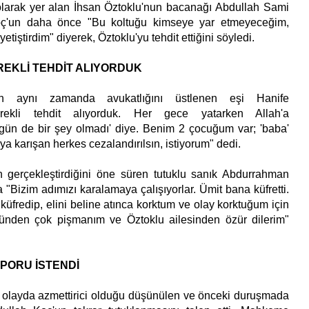
larak yer alan İhsan Öztoklu'nun bacanağı Abdullah Sami
oç'un daha önce "Bu koltuğu kimseye yar etmeyeceğim,
etiştirdim" diyerek, Öztoklu'yu tehdit ettiğini söyledi.
REKLİ TEHDİT ALIYORDUK
un aynı zamanda avukatlığını üstlenen eşi Hanife
ekli tehdit alıyorduk. Her gece yatarken Allah'a
gün de bir şey olmadı' diye. Benim 2 çocuğum var; 'baba'
aya karışan herkes cezalandırılsın, istiyorum" dedi.
n gerçekleştirdiğini öne süren tutuklu sanık Abdurrahman
"Bizim adımızı karalamaya çalışıyorlar. Ümit bana küfretti.
üfredip, elini beline atınca korktum ve olay korktuğum için
ünden çok pişmanım ve Öztoklu ailesinden özür dilerim"
APORU İSTENDİ
, olayda azmettirici olduğu düşünülen ve önceki duruşmada