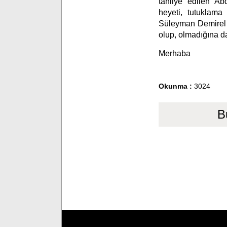
tahliye edilen Ab
heyeti, tutuklama
Süleyman Demirel Ü
olup, olmadığına da
Merhaba
Okunma :
3024
B