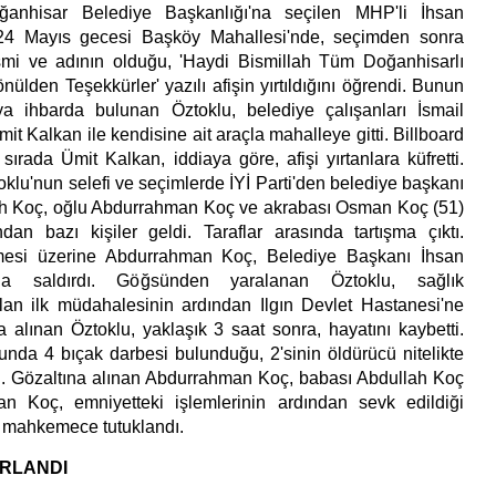
oğanhisar Belediye Başkanlığı'na seçilen MHP'li İhsan
 24 Mayıs gecesi Başköy Mahallesi'nde, seçimden sonra
esmi ve adının olduğu, 'Haydi Bismillah Tüm Doğanhisarlı
lden Teşekkürler' yazılı afişin yırtıldığını öğrendi. Bunun
a ihbarda bulunan Öztoklu, belediye çalışanları İsmail
t Kalkan ile kendisine ait araçla mahalleye gitti. Billboard
ırada Ümit Kalkan, iddiaya göre, afişi yırtanlara küfretti.
klu'nun selefi ve seçimlerde İYİ Parti'den belediye başkanı
ah Koç, oğlu Abdurrahman Koç ve akrabası Osman Koç (51)
dan bazı kişiler geldi. Taraflar arasında tartışma çıktı.
mesi üzerine Abdurrahman Koç, Belediye Başkanı İhsan
kla saldırdı. Göğsünden yaralanan Öztoklu, sağlık
ılan ilk müdahalesinin ardından Ilgın Devlet Hastanesi'ne
ta alınan Öztoklu, yaklaşık 3 saat sonra, hayatını kaybetti.
nda 4 bıçak darbesi bulunduğu, 2'sinin öldürücü nitelikte
di. Gözaltına alınan Abdurrahman Koç, babası Abdullah Koç
 Koç, emniyetteki işlemlerinin ardından sevk edildiği
ğı mahkemece tutuklandı.
IRLANDI