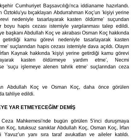
kşehir Cumhuriyet Başsavcılığı'nca iddianame hazırlandı.
 Öztoklu'yu bıçaklayan Abdurrahman Koç'un 'kişiyi yerine
örevi nedeniyle tasarlayarak kasten öldürme' suçundan
ür boyu hapis cezası istemiyle yargılanması talep edildi.
iye başkanı Abdullah Koç ve akrabası Osman Koç hakkında
e getirdiği kamu görevi nedeniyle tasarlayarak kasten
me' suçlarından hapis cezası istemiyle dava açıldı. Olayın
 İrfan Kaynak hakkında 'kişiyi yerine getirdiği kamu görevi
rlayarak kasten öldürmeye yardım etme', Necmi
e 'suçu işlemeye alenen tahrik etme' suçlarından ceza
rdan Abdullah Koç ve Osman Koç, daha önce görülen
a tahliye edildi.
EYE YAR ETMEYECEĞİM' DEMİŞ
r Ceza Mahkemesi'nde bugün görülen 5'inci duruşmaya
an Koç, tutuksuz sanıklar Abdullah Koç, Osman Koç, İrfan
avuz’un yanı sıra taraf avukatları ve aileler katıldı.