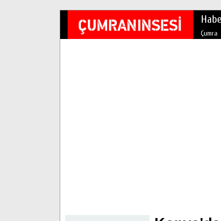
Habe
Çumra