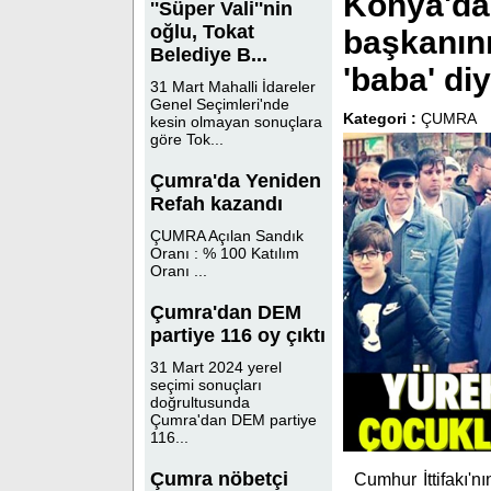
Konya'da 
''Süper Vali''nin
oğlu, Tokat
başkanın
Belediye B...
'baba' di
31 Mart Mahalli İdareler
Genel Seçimleri'nde
Kategori :
ÇUMRA
kesin olmayan sonuçlara
göre Tok...
Çumra'da Yeniden
Refah kazandı
ÇUMRA Açılan Sandık
Oranı : % 100 Katılım
Oranı ...
Çumra'dan DEM
partiye 116 oy çıktı
31 Mart 2024 yerel
seçimi sonuçları
doğrultusunda
Çumra'dan DEM partiye
116...
Çumra nöbetçi
Cumhur İttifakı'n