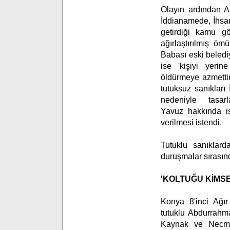
Olayın ardından A
İddianamede, İhsan
getirdiği kamu g
ağırlaştırılmış öm
Babası eski beled
ise 'kişiyi yerin
öldürmeye azmettir
tutuksuz sanıkları
nedeniyle tasa
Yavuz hakkında is
verilmesi istendi.
Tutuklu sanıkla
duruşmalar sırasınd
'KOLTUĞU KİMS
Konya 8'inci Ağı
tutuklu Abdurrahm
Kaynak ve Necmi Y