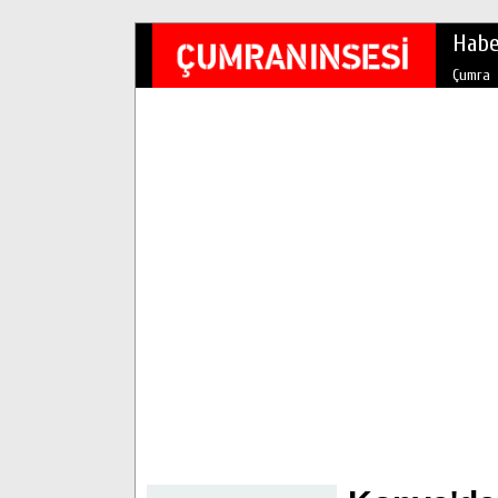
Habe
Çumra