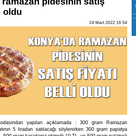
ramazan pidesinin satış
i oldu
24 Mart 2022 16:54
ar odasından yapılan açıklamada : 300 gram Ramazan
yatının 5 liradan satılacağı söylenirken 300 gram papatya
 , 500 gram karadeniz ekmeği 10 TL, ve 500 gram patatesli