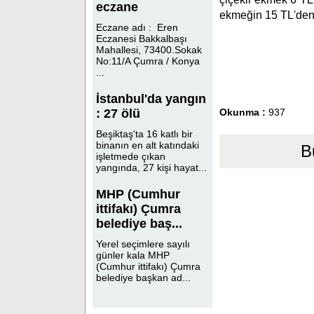
eczane
ekmeğin 15 TL'den s
Eczane adı : Eren
Eczanesi Bakkalbaşı
Mahallesi, 73400.Sokak
No:11/A Çumra / Konya
...
İstanbul'da yangın
Okunma :
937
: 27 ölü
Beşiktaş'ta 16 katlı bir
binanın en alt katındaki
B
işletmede çıkan
yangında, 27 kişi hayat...
MHP (Cumhur
ittifakı) Çumra
belediye baş...
Yerel seçimlere sayılı
günler kala MHP
(Cumhur ittifakı) Çumra
belediye başkan ad...