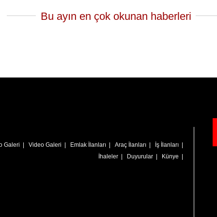
Bu ayın en çok okunan haberleri
o Galeri
|
Video Galeri
|
Emlak İlanları
|
Araç İlanları
|
İş İlanları
|
İhaleler
|
Duyurular
|
Künye
|