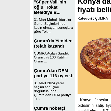
Konya'da 
''Süper Vali''nin
oğlu, Tokat
fiyatı bell
Belediye B...
Kategori :
ÇUMRA
31 Mart Mahalli İdareler
Genel Seçimleri'nde
kesin olmayan sonuçlara
göre Tok...
Çumra'da Yeniden
Refah kazandı
ÇUMRA Açılan Sandık
Oranı : % 100 Katılım
Oranı ...
Çumra'dan DEM
partiye 116 oy çıktı
31 Mart 2024 yerel
seçimi sonuçları
doğrultusunda
Çumra'dan DEM partiye
116...
Konya fırıncıl
pidesinin satış fi
Çumra nöbetçi
çiçekli ekmek 6 TL