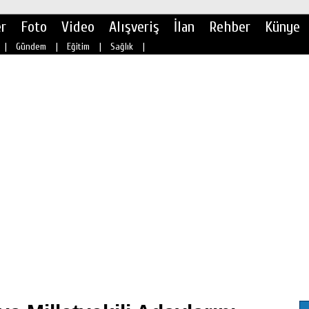
r
Foto
Video
Alışveriş
İlan
Rehber
Künye
|
Gündem
|
Eğitim
|
Sağlık
|