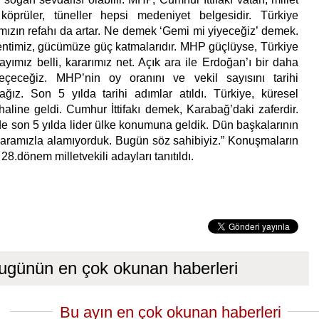
 köprüler, tüneller hepsi medeniyet belgesidir. Türkiye
ımızın refahı da artar. Ne demek ‘Gemi mi yiyeceğiz’ demek.
entimiz, gücümüze güç katmalarıdır. MHP güçlüyse, Türkiye
yımız belli, kararımız net. Açık ara ile Erdoğan’ı bir daha
çeceğiz. MHP’nin oy oranını ve vekil sayısını tarihi
ağız. Son 5 yılda tarihi adımlar atıldı. Türkiye, küresel
haline geldi. Cumhur İttifakı demek, Karabağ’daki zaferdir.
son 5 yılda lider ülke konumuna geldik. Dün başkalarının
paramızla alamıyorduk. Bugün söz sahibiyiz.” Konuşmaların
8.dönem milletvekili adayları tanıtıldı.
ugünün en çok okunan haberleri
Bu ayın en çok okunan haberleri