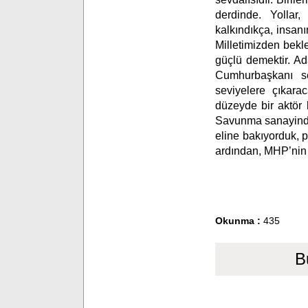
derdinde. Yollar,
kalkındıkça, insan
Milletimizden bekl
güçlü demektir. Ada
Cumhurbaşkanı se
seviyelere çıkarac
düzeyde bir aktör 
Savunma sanayinde 
eline bakıyorduk, 
ardından, MHP’nin 2
Okunma :
435
B