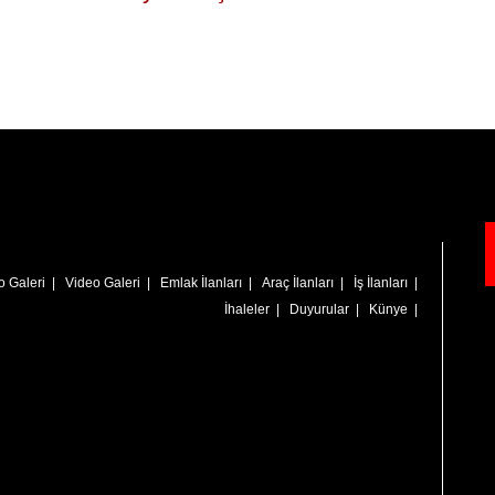
o Galeri
|
Video Galeri
|
Emlak İlanları
|
Araç İlanları
|
İş İlanları
|
İhaleler
|
Duyurular
|
Künye
|