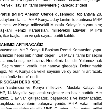
ve vekil sayısını tarihi seviyelere çıkaracağız” dedi
 Partisi (MHP) Anemon Otel’de düzenlediği toplantıyla 28.
adaylarını tanıttı. MHP Konya aday tanıtım toplantısına MHP
mcısı ve Konya milletvekili Mustafa Kalaycı’nın yanı sıra;
kanı Remzi Karaarslan, milletvekili adayları, MHP’li
 ilçe başkanları ve çok sayıda partili katıldı.
ANIMIZI ARTIRACAĞIZ
konuşmasını MHP Konya İl Başkanı Remzi Karaarslan yaptı.
rımızın hepsi birbirinden değerli. 14 Mayıs, tarihi bir seçim
atlarımızla seçime hazırız. Hedefimiz bellidir. Yolumuz hak
. Seçim startını verdik. Her haneye gireceğiz. Dokunmadık
ız. MHP, Konya’da vekil sayısını ve oy oranını artıracak.
 sözümüz budur” dedi.
AR SOĞAN DERDİNDE
 Yardımcısı ve Konya milletvekili Mustafa Kalaycı da
MHP, 14 Mayıs’ta yapılacak seçimlere en hazır partidir. Her
ırız. 1 ay var, çalışacağız, başaracağız ve kazanacağız.
rşılıksız sevenlerin buluşma yeridir. MHP, vatan, millet
ri soğan sevdalısı olabilir. MHP, Cumhur İttifakı vatan, millet