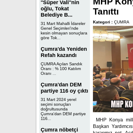
MHP Konya
''Süper Vali''nin
oğlu, Tokat
Tanıttı
Belediye B...
Kategori :
ÇUMRA
31 Mart Mahalli İdareler
Genel Seçimleri'nde
kesin olmayan sonuçlara
göre Tok...
Çumra'da Yeniden
Refah kazandı
ÇUMRA Açılan Sandık
Oranı : % 100 Katılım
Oranı ...
Çumra'dan DEM
partiye 116 oy çıktı
31 Mart 2024 yerel
seçimi sonuçları
doğrultusunda
Çumra'dan DEM partiye
116...
MHP Konya mille
Başkan Yardımcısı
Çumra nöbetçi
kararımız net. Aç