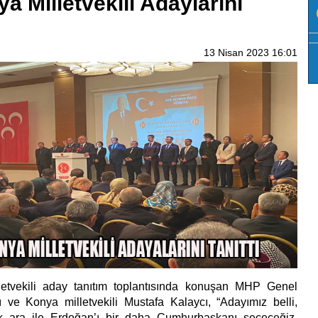
 Milletvekili Adaylarını
13 Nisan 2023 16:01
tvekili aday tanıtım toplantısında konuşan MHP Genel
 ve Konya milletvekili Mustafa Kalaycı, “Adayımız belli,
ık ara ile Erdoğan’ı bir daha Cumhurbaşkanı seçeceğiz.