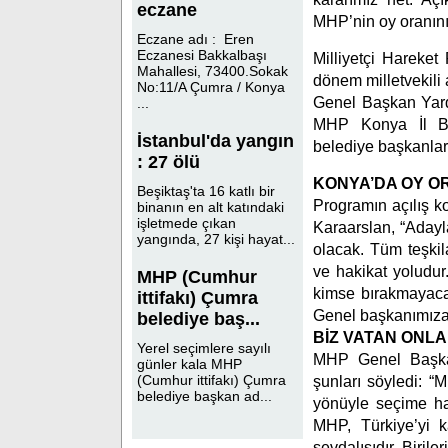
eczane
MHP’nin oy oranını 
Eczane adı : Eren
Eczanesi Bakkalbaşı
Milliyetçi Hareket
Mahallesi, 73400.Sokak
dönem milletvekili 
No:11/A Çumra / Konya
Genel Başkan Yardı
...
MHP Konya İl Baş
İstanbul'da yangın
belediye başkanları,
: 27 ölü
KONYA’DA OY OR
Beşiktaş'ta 16 katlı bir
Programın açılış 
binanın en alt katındaki
işletmede çıkan
Karaarslan, “Adayla
yangında, 27 kişi hayat...
olacak. Tüm teşkil
ve hakikat yoludur
MHP (Cumhur
kimse bırakmayacağ
ittifakı) Çumra
Genel başkanımıza
belediye baş...
BİZ VATAN ONL
Yerel seçimlere sayılı
MHP Genel Başkan
günler kala MHP
(Cumhur ittifakı) Çumra
şunları söyledi: “
belediye başkan ad...
yönüyle seçime haz
MHP, Türkiye’yi ka
sevdalısıdır. Birile