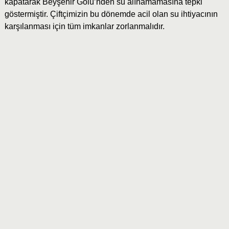
kapatarak Beyşehir Gölü’nden su alınamamasına tepki
göstermiştir. Çiftçimizin bu dönemde acil olan su ihtiyacının
karşılanması için tüm imkanlar zorlanmalıdır.