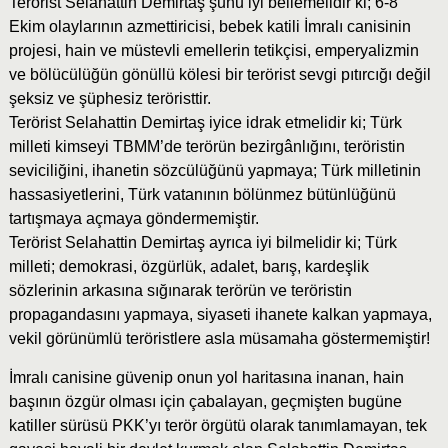
Terörist Selahattin Demirtaş şunu iyi bellemelidir ki; 6-8
Ekim olaylarının azmettiricisi, bebek katili İmralı canisinin
projesi, hain ve müstevli emellerin tetikçisi, emperyalizmin
ve bölücülüğün gönüllü kölesi bir terörist sevgi pıtırcığı değil
şeksiz ve şüphesiz teröristtir.
Terörist Selahattin Demirtaş iyice idrak etmelidir ki; Türk
milleti kimseyi TBMM’de terörün bezirgânlığını, teröristin
seviciliğini, ihanetin sözcülüğünü yapmaya; Türk milletinin
hassasiyetlerini, Türk vatanının bölünmez bütünlüğünü
tartışmaya açmaya göndermemiştir.
Terörist Selahattin Demirtaş ayrıca iyi bilmelidir ki; Türk
milleti; demokrasi, özgürlük, adalet, barış, kardeşlik
sözlerinin arkasına sığınarak terörün ve teröristin
propagandasını yapmaya, siyaseti ihanete kalkan yapmaya,
vekil görünümlü teröristlere asla müsamaha göstermemiştir!
İmralı canisine güvenip onun yol haritasına inanan, hain
başının özgür olması için çabalayan, geçmişten bugüne
katiller sürüsü PKK’yı terör örgütü olarak tanımlamayan, tek