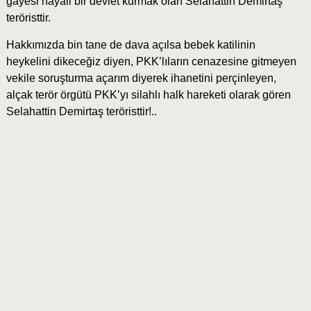
gayesi hayali bir devlet kurmak olan Selahattin Demirtaş
teröristtir.
Hakkımızda bin tane de dava açılsa bebek katilinin
heykelini dikeceğiz diyen, PKK’lıların cenazesine gitmeyen
vekile soruşturma açarım diyerek ihanetini perçinleyen,
alçak terör örgütü PKK’yı silahlı halk hareketi olarak gören
Selahattin Demirtaş teröristtir!..