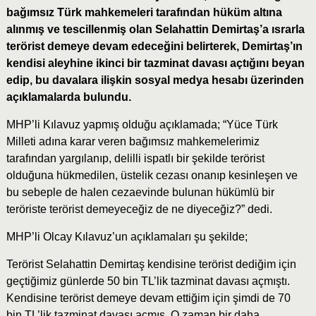
bağımsız Türk mahkemeleri tarafından hüküm altına
alınmış ve tescillenmiş olan Selahattin Demirtaş’a ısrarla
terörist demeye devam edeceğini belirterek, Demirtaş’ın
kendisi aleyhine ikinci bir tazminat davası açtığını beyan
edip, bu davalara ilişkin sosyal medya hesabı üzerinden
açıklamalarda bulundu.
MHP’li Kılavuz yapmış olduğu açıklamada; “Yüce Türk
Milleti adına karar veren bağımsız mahkemelerimiz
tarafından yargılanıp, delilli ispatlı bir şekilde terörist
olduğuna hükmedilen, üstelik cezası onanıp kesinleşen ve
bu sebeple de halen cezaevinde bulunan hükümlü bir
teröriste terörist demeyeceğiz de ne diyeceğiz?” dedi.
MHP’li Olcay Kılavuz’un açıklamaları şu şekilde;
Terörist Selahattin Demirtaş kendisine terörist dediğim için
geçtiğimiz günlerde 50 bin TL’lik tazminat davası açmıştı.
Kendisine terörist demeye devam ettiğim için şimdi de 70
bin TL’lik tazminat davası açmış. O zaman bir daha