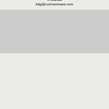
bilgi@cumraninsesi.com
Masaüstü görünümüne geç