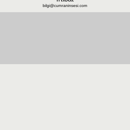
bilgi@cumraninsesi.com
Masaüstü görünümüne geç