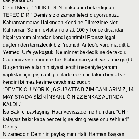
kakıyorsunuz!
Cemil Meriç; “İYİLİK EDEN mükâfatını beklediği an
TEFECİDİR.” Demiş siz o zaman tefeci oluyorsunuz..
Kahramanmaraş Halkından Kendine Bilmezlere Not;
Kahraman Şehrin evlatları olarak 100 yıl önce dışarıdan
hiçbir yardım almadan kendi şehrimizi Fransız işgal
güçlerinden temizledik biz. Yetmedi Antep’e yardıma gittik.
Yetmedi Urfa’ya koştuk! Ne minnet bekledik ne de takdir.
Gücümüz ve onurumuz bizi Kahraman yaptı ve tarihe geçtik.
Bu şehrin evlatlarının siyasi tercihi nedeniyle yardım
yaptıkları için pişmanlığını ifade eden bir takım hoyrat ve
kendini bilmez kesime cevabımız şudur:
“DEMEK OLUYOR Kİ, 6 ŞUBATTA BİZİM CANLARIMIZ, 14
MAYISTA DA SİZİN İNSANLIĞINIZZ ENKAZ ALTINDA
KALDI..”
İsa Bakırcı paylaşmış; Hacı Veyiszade merhumdan; “CHP
kalaysız bakır kaba benzer içine kim girerse onu zehirler!”
Demiş.
Nizameddin Demir’in paylaşımını Halil Harman Başkan