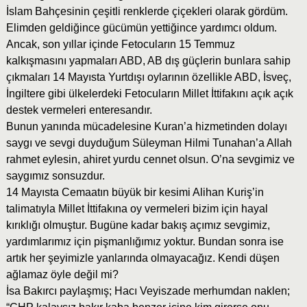
İslam Bahçesinin çeşitli renklerde çiçekleri olarak gördüm.
Elimden geldiğince gücümün yettiğince yardımcı oldum.
Ancak, son yıllar içinde Fetocuların 15 Temmuz
kalkışmasını yapmaları ABD, AB dış güçlerin bunlara sahip
çıkmaları 14 Mayısta Yurtdışı oylarının özellikle ABD, İsveç,
İngiltere gibi ülkelerdeki Fetocuların Millet İttifakını açık açık
destek vermeleri enteresandır.
Bunun yanında mücadelesine Kuran’a hizmetinden dolayı
saygı ve sevgi duyduğum Süleyman Hilmi Tunahan’a Allah
rahmet eylesin, ahiret yurdu cennet olsun. O’na sevgimiz ve
saygımız sonsuzdur.
14 Mayısta Cemaatın büyük bir kesimi Alihan Kuriş’in
talimatıyla Millet İttifakına oy vermeleri bizim için hayal
kırıklığı olmuştur. Bugüne kadar bakış açımız sevgimiz,
yardımlarımız için pişmanlığımız yoktur. Bundan sonra ise
artık her şeyimizle yanlarında olmayacağız. Kendi düşen
ağlamaz öyle değil mi?
İsa Bakırcı paylaşmış; Hacı Veyiszade merhumdan naklen;