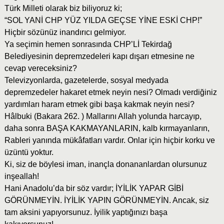
Türk Milleti olarak biz biliyoruz ki;
“SOL YANİ CHP YÜZ YILDA GEÇSE YİNE ESKİ CHP!”
Hiçbir sözünüz inandırıcı gelmiyor.
Ya seçimin hemen sonrasında CHP’Lİ Tekirdağ
Belediyesinin depremzedeleri kapı dışarı etmesine ne
cevap vereceksiniz?
Televizyonlarda, gazetelerde, sosyal medyada
depremzedeler hakaret etmek neyin nesi? Olmadı verdiğiniz
yardımları haram etmek gibi başa kakmak neyin nesi?
Hâlbuki (Bakara 262. ) Mallarını Allah yolunda harcayıp,
daha sonra BAŞA KAKMAYANLARIN, kalb kırmayanların,
Rableri yanında mükâfatları vardır. Onlar için hiçbir korku ve
üzüntü yoktur.
Ki, siz de böylesi iman, inançla donananlardan olursunuz
inşeallah!
Hani Anadolu’da bir söz vardır; İYİLİK YAPAR GİBİ
GÖRÜNMEYİN. İYİLİK YAPIN GÖRÜNMEYİN. Ancak, siz
tam aksini yapıyorsunuz. İyilik yaptığınızı başa