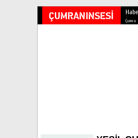
Habe
Çumra