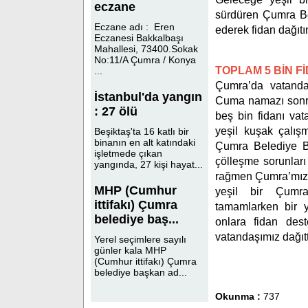
eczane
sürdüren Çumra Bele
Eczane adı : Eren
ederek fidan dağıt
Eczanesi Bakkalbaşı
Mahallesi, 73400.Sokak
No:11/A Çumra / Konya
TOPLAM 5 BİN F
...
Çumra’da vatanda
İstanbul'da yangın
Cuma namazı sonra
: 27 ölü
beş bin fidanı vata
yeşil kuşak çalışm
Beşiktaş'ta 16 katlı bir
binanın en alt katındaki
Çumra Belediye B
işletmede çıkan
çölleşme sorunları
yangında, 27 kişi hayat...
rağmen Çumra’mızın
MHP (Cumhur
yeşil bir Çumra 
ittifakı) Çumra
tamamlarken bir y
belediye baş...
onlara fidan des
vatandaşımız dağıtt
Yerel seçimlere sayılı
günler kala MHP
(Cumhur ittifakı) Çumra
belediye başkan ad...
Okunma :
737