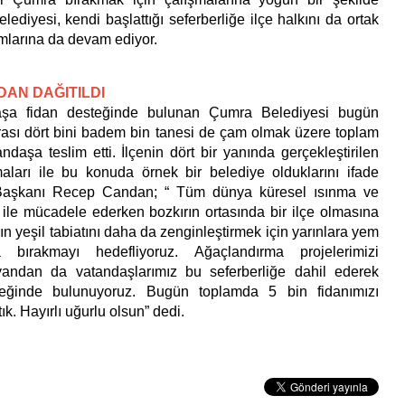
diyesi, kendi başlattığı seferberliğe ilçe halkını da ortak
ımlarına da devam ediyor.
İDAN DAĞITILDI
şa fidan desteğinde bulunan Çumra Belediyesi bugün
sı dört bini badem bin tanesi de çam olmak üzere toplam
ndaşa teslim etti. İlçenin dört bir yanında gerçekleştirilen
aları ile bu konuda örnek bir belediye olduklarını ifade
aşkanı Recep Candan; “ Tüm dünya küresel ısınma ve
 ile mücadele ederken bozkırın ortasında bir ilçe olmasına
 yeşil tabiatını daha da zenginleştirmek için yarınlara yem
bırakmayı hedefliyoruz. Ağaçlandırma projelerimizi
andan da vatandaşlarımız bu seferberliğe dahil ederek
teğinde bulunuyoruz. Bugün toplamda 5 bin fidanımızı
ık. Hayırlı uğurlu olsun” dedi.