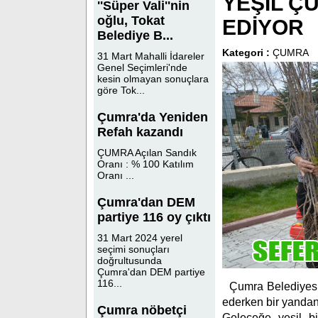
YEŞİL Ç
''Süper Vali''nin
oğlu, Tokat
EDİYOR
Belediye B...
Kategori :
ÇUMRA
31 Mart Mahalli İdareler
Genel Seçimleri'nde
kesin olmayan sonuçlara
göre Tok...
Çumra'da Yeniden
Refah kazandı
ÇUMRA Açılan Sandık
Oranı : % 100 Katılım
Oranı ...
Çumra'dan DEM
partiye 116 oy çıktı
31 Mart 2024 yerel
seçimi sonuçları
doğrultusunda
Çumra'dan DEM partiye
116...
Çumra Belediyesi 
ederken bir yandan 
Çumra nöbetçi
Geleceğe yeşil bi