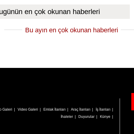
ugünün en çok okunan haberleri
Bu ayın en çok okunan haberleri
o Galeri
|
Video Galeri
|
Emlak İlanları
|
Araç İlanları
|
İş İlanları
|
İhaleler
|
Duyurular
|
Künye
|