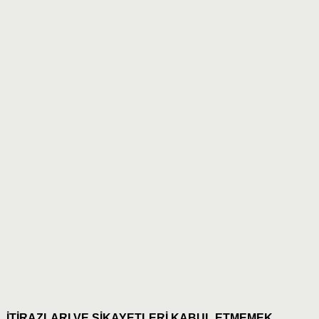
İTİRAZLARI VE ŞİKAYETLERİ KABUL ETMEMEK