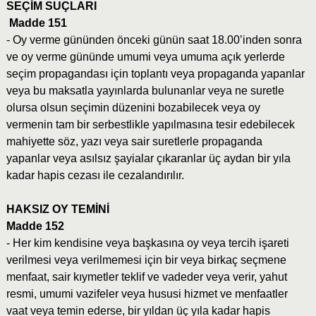
SEÇİM SUÇLARI
Madde 151
- Oy verme gününden önceki günün saat 18.00’inden sonra
ve oy verme gününde umumi veya umuma açık yerlerde
seçim propagandası için toplantı veya propaganda yapanlar
veya bu maksatla yayınlarda bulunanlar veya ne suretle
olursa olsun seçimin düzenini bozabilecek veya oy
vermenin tam bir serbestlikle yapılmasına tesir edebilecek
mahiyette söz, yazı veya sair suretlerle propaganda
yapanlar veya asılsız şayialar çıkaranlar üç aydan bir yıla
kadar hapis cezası ile cezalandırılır.
HAKSIZ OY TEMİNİ
Madde 152
- Her kim kendisine veya başkasına oy veya tercih işareti
verilmesi veya verilmemesi için bir veya birkaç seçmene
menfaat, sair kıymetler teklif ve vadeder veya verir, yahut
resmi, umumi vazifeler veya hususi hizmet ve menfaatler
vaat veya temin ederse, bir yıldan üç yıla kadar hapis