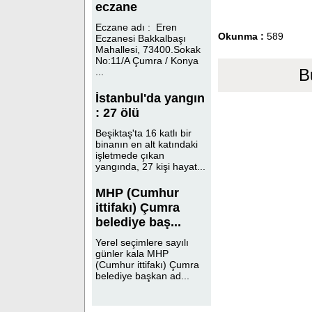
eczane
Eczane adı : Eren
Okunma :
589
Eczanesi Bakkalbaşı
Mahallesi, 73400.Sokak
No:11/A Çumra / Konya
B
...
İstanbul'da yangın
: 27 ölü
Beşiktaş'ta 16 katlı bir
binanın en alt katındaki
işletmede çıkan
yangında, 27 kişi hayat...
MHP (Cumhur
ittifakı) Çumra
belediye baş...
Yerel seçimlere sayılı
günler kala MHP
(Cumhur ittifakı) Çumra
belediye başkan ad...