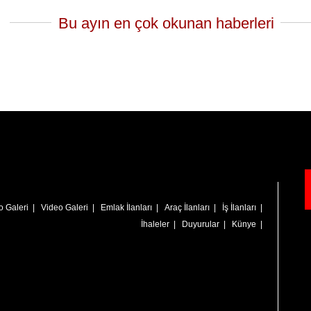
Bu ayın en çok okunan haberleri
o Galeri
|
Video Galeri
|
Emlak İlanları
|
Araç İlanları
|
İş İlanları
|
İhaleler
|
Duyurular
|
Künye
|