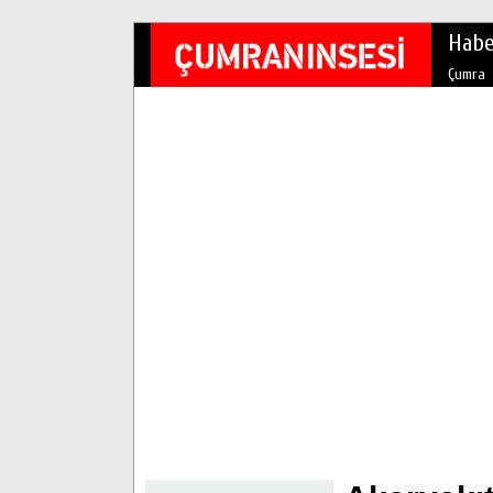
Habe
Çumra