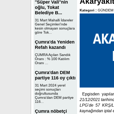
Akaryakıt
''Süper Vali''nin
oğlu, Tokat
Kategori :
GÜNDEM
Belediye B...
31 Mart Mahalli İdareler
Genel Seçimleri'nde
kesin olmayan sonuçlara
göre Tok...
Çumra'da Yeniden
Refah kazandı
ÇUMRA Açılan Sandık
Oranı : % 100 Katılım
Oranı ...
Çumra'dan DEM
partiye 116 oy çıktı
31 Mart 2024 yerel
seçimi sonuçları
doğrultusunda
Epgisden yapıla
Çumra'dan DEM partiye
21/12/2021 tarihin
116...
LPG’de 57 KRŞ/LT
kaynağından iptal e
Çumra nöbetçi