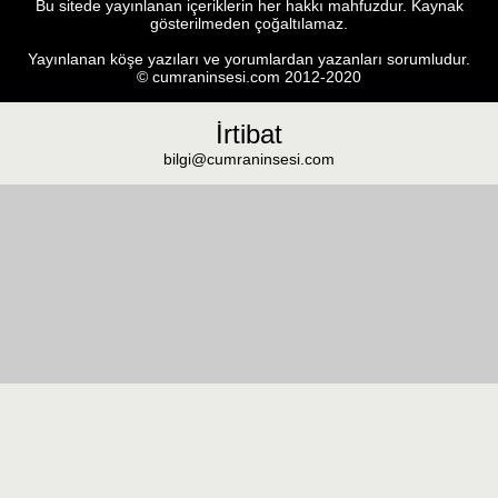
Bu sitede yayınlanan içeriklerin her hakkı mahfuzdur. Kaynak
gösterilmeden çoğaltılamaz.
Yayınlanan köşe yazıları ve yorumlardan yazanları sorumludur.
© cumraninsesi.com 2012-2020
İrtibat
bilgi@cumraninsesi.com
Masaüstü görünümüne geç