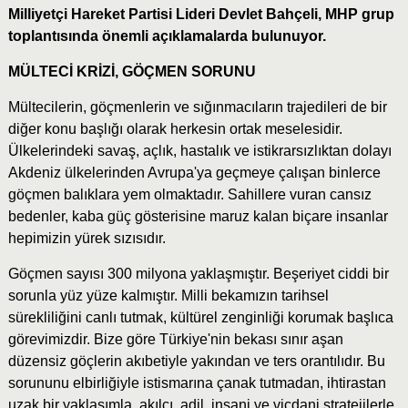
Milliyetçi Hareket Partisi Lideri Devlet Bahçeli, MHP grup
toplantısında önemli açıklamalarda bulunuyor.
MÜLTECİ KRİZİ, GÖÇMEN SORUNU
Mültecilerin, göçmenlerin ve sığınmacıların trajedileri de bir
diğer konu başlığı olarak herkesin ortak meselesidir.
Ülkelerindeki savaş, açlık, hastalık ve istikrarsızlıktan dolayı
Akdeniz ülkelerinden Avrupa'ya geçmeye çalışan binlerce
göçmen balıklara yem olmaktadır. Sahillere vuran cansız
bedenler, kaba güç gösterisine maruz kalan biçare insanlar
hepimizin yürek sızısıdır.
Göçmen sayısı 300 milyona yaklaşmıştır. Beşeriyet ciddi bir
sorunla yüz yüze kalmıştır. Milli bekamızın tarihsel
sürekliliğini canlı tutmak, kültürel zenginliği korumak başlıca
görevimizdir. Bize göre Türkiye'nin bekası sınır aşan
düzensiz göçlerin akıbetiyle yakından ve ters orantılıdır. Bu
sorununu elbirliğiyle istismarına çanak tutmadan, ihtirastan
uzak bir yaklaşımla, akılcı, adil, insani ve vicdani stratejilerle