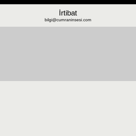
İrtibat
bilgi@cumraninsesi.com