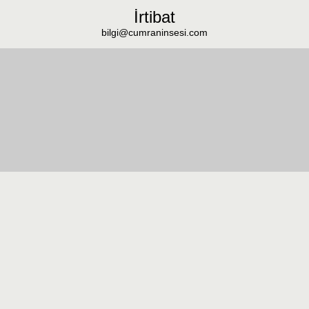
İrtibat
bilgi@cumraninsesi.com
Masaüstü görünümüne geç