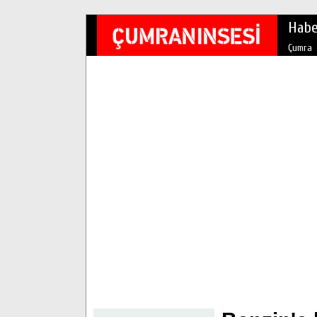
Habe
Çumra