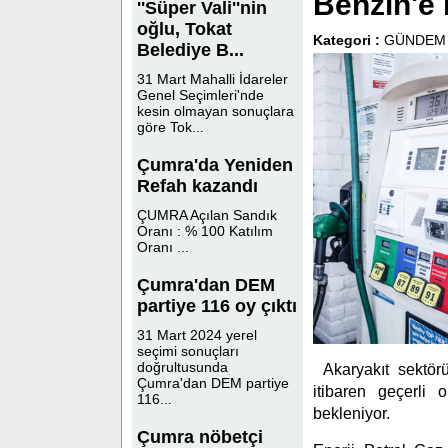
Benzin'e 
''Süper Vali''nin
oğlu, Tokat
Kategori :
GÜNDEM
Belediye B...
31 Mart Mahalli İdareler
Genel Seçimleri'nde
kesin olmayan sonuçlara
göre Tok...
Çumra'da Yeniden
Refah kazandı
ÇUMRA Açılan Sandık
Oranı : % 100 Katılım
Oranı ...
Çumra'dan DEM
partiye 116 oy çıktı
31 Mart 2024 yerel
seçimi sonuçları
doğrultusunda
Akaryakıt sektör
Çumra'dan DEM partiye
itibaren geçerli
116...
bekleniyor.
Çumra nöbetçi