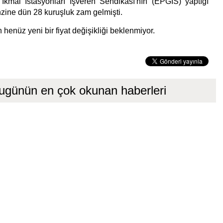
İkmal İstasyonları İşveren Sendikası'nın (EPGİS) yaptığı
zine dün 28 kuruşluk zam gelmişti.
 henüz yeni bir fiyat değişikliği beklenmiyor.
ugünün en çok okunan haberleri