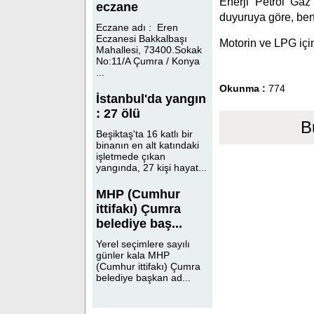
Enerji Petrol Gaz 
eczane
duyuruya göre, ben
Eczane adı : Eren
Eczanesi Bakkalbaşı
Motorin ve LPG için
Mahallesi, 73400.Sokak
No:11/A Çumra / Konya
...
Okunma :
774
İstanbul'da yangın
: 27 ölü
B
Beşiktaş'ta 16 katlı bir
binanın en alt katındaki
işletmede çıkan
yangında, 27 kişi hayat...
MHP (Cumhur
ittifakı) Çumra
belediye baş...
Yerel seçimlere sayılı
günler kala MHP
(Cumhur ittifakı) Çumra
belediye başkan ad...