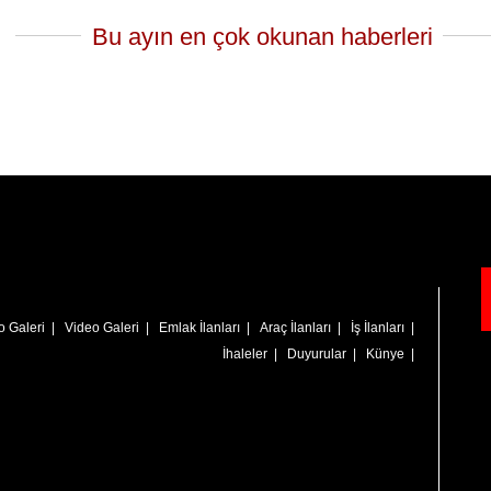
Bu ayın en çok okunan haberleri
o Galeri
|
Video Galeri
|
Emlak İlanları
|
Araç İlanları
|
İş İlanları
|
İhaleler
|
Duyurular
|
Künye
|