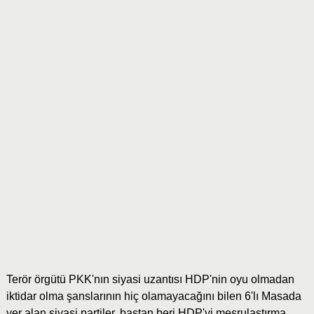
Terör örgütü PKK'nın siyasi uzantısı HDP'nin oyu olmadan
iktidar olma şanslarının hiç olamayacağını bilen 6'lı Masada
yer alan siyasi partiler, baştan beri HDP'yi meşrulaştırma