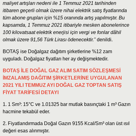
maliyet artışları nedeni ile 1 Temmuz 2021 tarihinden
itibaren geçerli olmak üzere nihai elektrik satış fiyatlarında
tüm abone grupları için %15 oranında artış yapılmıştır. Bu
kapsamda, 1 Temmuz 2021 itibariyle mesken abonelerince
100 kilovatsaat elektrik enerjisi için vergi ve fonlar dâhil
olmak üzere 91,56 Türk Lirası ödenecektir."
denildi.
BOTAŞ ise Doğalgaz dağıtım şirketlerine %12 zam
uyguladı. Doğalgaz fiyatları her ay değişmektedir.
BOTAŞ İLE DOĞAL GAZ ALIM SATIM SÖZLEŞMESİ
İMZALAMIŞ DAĞITIM ŞİRKETLERİNE UYGULANAN
2021 YILI TEMMUZ AYI DOĞAL GAZ TOPTAN SATIŞ
FİYAT TARİFESİ DETAYI
1. 1 Sm³: 15°C ve 1.01325 bar mutlak basınçtaki 1 m³ Gazın
hacmine tekabül eder.
2. Fiyatlandırmada Doğal Gazın 9155 Kcal/Sm³ olan üst ısıl
değeri esas alınmıştır.