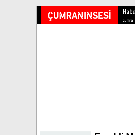
Habe
Çumra