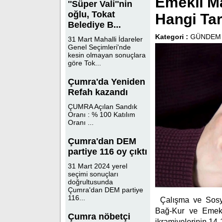
Emekli M
''Süper Vali''nin
oğlu, Tokat
Hangi Tar
Belediye B...
Kategori :
GÜNDEM
31 Mart Mahalli İdareler
Genel Seçimleri'nde
kesin olmayan sonuçlara
göre Tok...
Çumra'da Yeniden
Refah kazandı
ÇUMRA Açılan Sandık
Oranı : % 100 Katılım
Oranı ...
Çumra'dan DEM
partiye 116 oy çıktı
31 Mart 2024 yerel
seçimi sonuçları
doğrultusunda
Çumra'dan DEM partiye
116...
Çalışma ve Sosy
Bağ-Kur ve Emekli
Çumra nöbetçi
ikramiyelerinin 14