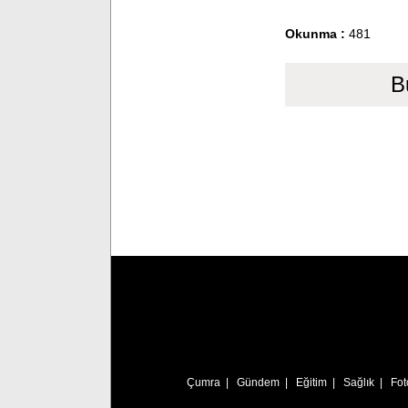
Okunma :
481
B
Çumra
|
Gündem
|
Eğitim
|
Sağlık
|
Fot