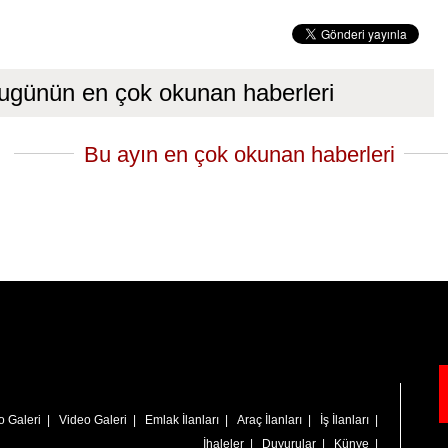
ugünün en çok okunan haberleri
Bu ayın en çok okunan haberleri
o Galeri
|
Video Galeri
|
Emlak İlanları
|
Araç İlanları
|
İş İlanları
|
İhaleler
|
Duyurular
|
Künye
|