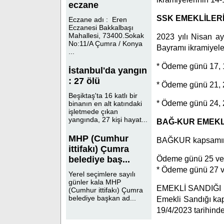
eczane
SSK EMEKLİLER
Eczane adı : Eren
Eczanesi Bakkalbaşı
Mahallesi, 73400.Sokak
2023 yılı Nisan a
No:11/A Çumra / Konya
Bayramı ikramiyeler
...
* Ödeme günü 17, 1
İstanbul'da yangın
: 27 ölü
* Ödeme günü 21, 2
Beşiktaş'ta 16 katlı bir
* Ödeme günü 24, 2
binanın en alt katındaki
işletmede çıkan
yangında, 27 kişi hayat...
BAĞ-KUR EMEKL
MHP (Cumhur
BAĞKUR kapsamında
ittifakı) Çumra
Ödeme günü 25 ve 2
belediye baş...
* Ödeme günü 27 ve
Yerel seçimlere sayılı
günler kala MHP
EMEKLİ SANDIĞI
(Cumhur ittifakı) Çumra
belediye başkan ad...
Emekli Sandığı kap
19/4/2023 tarihinde