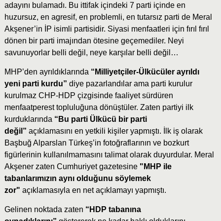
adayını bulamadı. Bu ittifak içindeki 7 parti içinde en
huzursuz, en agresif, en problemli, en tutarsız parti de Meral
Akşener’in İP isimli partisidir. Siyasi menfaatleri için fırıl fırıl
dönen bir parti imajından ötesine geçemediler. Neyi
savunuyorlar belli değil, neye karşılar belli değil…
MHP’den ayrıldıklarında
“Milliyetçiler-Ülkücüler ayrıldı
yeni parti kurdu”
diye pazarlandılar ama parti kurulur
kurulmaz CHP-HDP çizgisinde faaliyet sürdüren
menfaatperest topluluğuna dönüştüler. Zaten partiyi ilk
kurduklarında
“Bu parti Ülkücü bir parti
değil”
açıklamasını en yetkili kişiler yapmıştı. İlk iş olarak
Başbuğ Alparslan Türkeş’in fotoğraflarının ve bozkurt
figürlerinin kullanılmamasını talimat olarak duyurdular. Meral
Akşener zaten Cumhuriyet gazetesine
"MHP ile
tabanlarımızın aynı olduğunu söylemek
zor"
açıklamasıyla en net açıklamayı yapmıştı.
Gelinen noktada zaten
“HDP tabanına