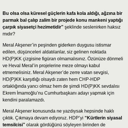
Bu olsa olsa küresel güçlerin kafa kola aldığı, ağzına bir
parmak bal çalıp zalim bir projede konu mankeni yaptığı
çarpık siyasetçi hezimetidir”
şeklinde seslenirken haksız
mıdır?
Meral Akşener’in peşinden giderken duygusu istismar
edilen, düşünceleri aldatılanlar, siz gelinen noktada
HD(P)KK çizgisine figüran olmamalısınız. Özünüze dönmeli
ve Heval Meral’in projelerine meze olmayı kabul
etmemelisiniz. Meral Akşener’de zerre vatan sevgisi,
HD(P)KK karşıtlığı olsaydı zaten hem CHP-HDP
ortaklığında yancı olmaz hem de şimdi HD(P)KK sevdalısı
Ekrem İmamoğlu’nu Cumhurbaşkanı adayı yapmak için
kendini paralamazdı.
Meral Akşener konusunda ne yazdıysak hepsinde haklı
çıktık. Çıkmaya devam ediyoruz. HDP’yi
“Kürtlerin siyasal
temsilcisi”
olarak gördüğünü söyleyen birinden de