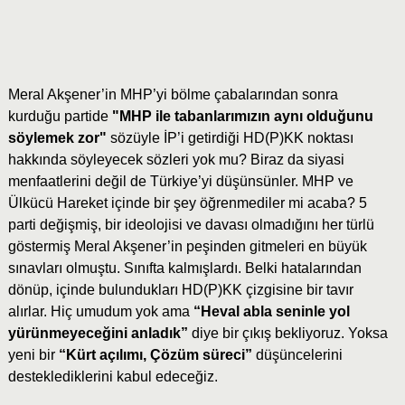
Meral Akşener’in MHP’yi bölme çabalarından sonra
kurduğu partide
"MHP ile tabanlarımızın aynı olduğunu
söylemek zor"
sözüyle İP’i getirdiği HD(P)KK noktası
hakkında söyleyecek sözleri yok mu? Biraz da siyasi
menfaatlerini değil de Türkiye’yi düşünsünler. MHP ve
Ülkücü Hareket içinde bir şey öğrenmediler mi acaba? 5
parti değişmiş, bir ideolojisi ve davası olmadığını her türlü
göstermiş Meral Akşener’in peşinden gitmeleri en büyük
sınavları olmuştu. Sınıfta kalmışlardı. Belki hatalarından
dönüp, içinde bulundukları HD(P)KK çizgisine bir tavır
alırlar. Hiç umudum yok ama
“Heval abla seninle yol
yürünmeyeceğini anladık”
diye bir çıkış bekliyoruz. Yoksa
yeni bir
“Kürt açılımı, Çözüm süreci”
düşüncelerini
desteklediklerini kabul edeceğiz.