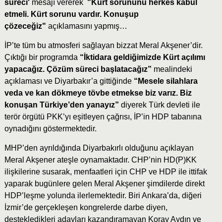
süreci'
mesajı vererek
"Kürt sorununu herkes kabul
etmeli. Kürt sorunu vardır. Konuşup
çözeceğiz"
açıklamasını yapmış…
İP’te tüm bu atmosferi sağlayan bizzat Meral Akşener’dir.
Çıktığı bir programda
“İktidara geldiğimizde Kürt açılımı
yapacağız. Çözüm süreci başlatacağız”
mealindeki
açıklaması ve Diyarbakır’a gittiğinde
“Mesele silahlara
veda ve kan dökmeye tövbe etmekse biz varız. Biz
konuşan Türkiye’den yanayız”
diyerek Türk devleti ile
terör örgütü PKK’yı eşitleyen çağrısı, İP’in HDP tabanına
oynadığını göstermektedir.
MHP’den ayrıldığında Diyarbakırlı olduğunu açıklayan
Meral Akşener ateşle oynamaktadır. CHP’nin HD(P)KK
ilişkilerine susarak, menfaatleri için CHP ve HDP ile ittifak
yaparak bugünlere gelen Meral Akşener şimdilerde direkt
HDP’leşme yolunda ilerlemektedir. Biri Ankara’da, diğeri
İzmir’de gerçekleşen kongrelerde darbe diyen,
destekledikleri adayları kazandıramayan Koray Aydın ve