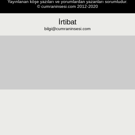
Yayınlanan köşe yazıları ve yorumlardan yazanları sorumludur.
© cumraninsesi.com 2012-2020
İrtibat
bilgi@cumraninsesi.com
Masaüstü görünümüne geç