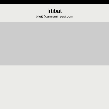
İrtibat
bilgi@cumraninsesi.com