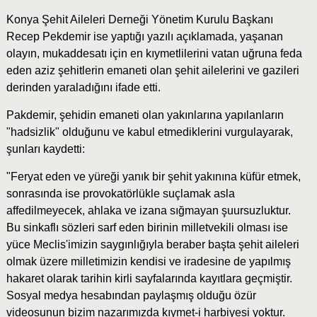
Konya Şehit Aileleri Derneği Yönetim Kurulu Başkanı
Recep Pekdemir ise yaptığı yazılı açıklamada, yaşanan
olayın, mukaddesatı için en kıymetlilerini vatan uğruna feda
eden aziz şehitlerin emaneti olan şehit ailelerini ve gazileri
derinden yaraladığını ifade etti.
Pakdemir, şehidin emaneti olan yakınlarına yapılanların
"hadsizlik" olduğunu ve kabul etmediklerini vurgulayarak,
şunları kaydetti:
"Feryat eden ve yüreği yanık bir şehit yakınına küfür etmek,
sonrasında ise provokatörlükle suçlamak asla
affedilmeyecek, ahlaka ve izana sığmayan şuursuzluktur.
Bu sinkaflı sözleri sarf eden birinin milletvekili olması ise
yüce Meclis'imizin saygınlığıyla beraber başta şehit aileleri
olmak üzere milletimizin kendisi ve iradesine de yapılmış
hakaret olarak tarihin kirli sayfalarında kayıtlara geçmiştir.
Sosyal medya hesabından paylaşmış olduğu özür
videosunun bizim nazarımızda kıymet-i harbiyesi yoktur.