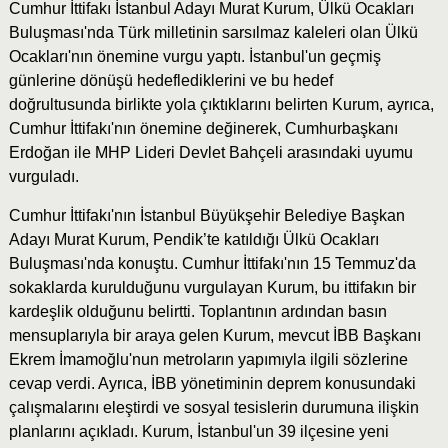
Cumhur İttifakı İstanbul Adayı Murat Kurum, Ülkü Ocakları
Buluşması'nda Türk milletinin sarsılmaz kaleleri olan Ülkü
Ocakları'nın önemine vurgu yaptı. İstanbul'un geçmiş
günlerine dönüşü hedeflediklerini ve bu hedef
doğrultusunda birlikte yola çıktıklarını belirten Kurum, ayrıca,
Cumhur İttifakı'nın önemine değinerek, Cumhurbaşkanı
Erdoğan ile MHP Lideri Devlet Bahçeli arasındaki uyumu
vurguladı.
Cumhur İttifakı'nın İstanbul Büyükşehir Belediye Başkan
Adayı Murat Kurum, Pendik’te katıldığı Ülkü Ocakları
Buluşması'nda konuştu. Cumhur İttifakı'nın 15 Temmuz'da
sokaklarda kurulduğunu vurgulayan Kurum, bu ittifakın bir
kardeşlik olduğunu belirtti. Toplantının ardından basın
mensuplarıyla bir araya gelen Kurum, mevcut İBB Başkanı
Ekrem İmamoğlu'nun metroların yapımıyla ilgili sözlerine
cevap verdi. Ayrıca, İBB yönetiminin deprem konusundaki
çalışmalarını eleştirdi ve sosyal tesislerin durumuna ilişkin
planlarını açıkladı. Kurum, İstanbul'un 39 ilçesine yeni