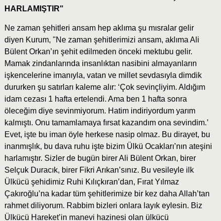
HARLAMIŞTIR"
Ne zaman şehitleri ansam hep aklıma şu mısralar gelir
diyen Kurum, "Ne zaman şehitlerimizi ansam, aklıma Ali
Bülent Orkan’ın şehit edilmeden önceki mektubu gelir.
Mamak zindanlarında insanlıktan nasibini almayanların
işkencelerine imanıyla, vatan ve millet sevdasıyla dimdik
dururken şu satırları kaleme alır: ‘Çok sevinçliyim. Aldığım
idam cezası 1 hafta ertelendi. Ama ben 1 hafta sonra
öleceğim diye sevinmiyorum. Hatim indiriyordum yarım
kalmıştı. Onu tamamlamaya fırsat kazandım ona sevindim.’
Evet, işte bu iman öyle herkese nasip olmaz. Bu dirayet, bu
inanmışlık, bu dava ruhu işte bizim Ülkü Ocakları’nın ateşini
harlamıştır. Sizler de bugün birer Ali Bülent Orkan, birer
Selçuk Duracık, birer Fikri Arıkan’sınız. Bu vesileyle ilk
Ülkücü şehidimiz Ruhi Kılıçkıran’dan, Fırat Yılmaz
Çakıroğlu’na kadar tüm şehitlerimize bir kez daha Allah’tan
rahmet diliyorum. Rabbim bizleri onlara layık eylesin. Biz
Ülkücü Hareket’in manevi hazinesi olan ülkücü