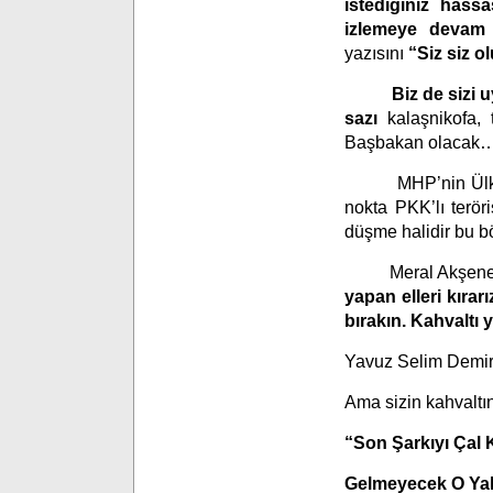
istediğiniz hass
izlemeye devam e
yazısını
“Siz siz o
Biz de sizi uy
sazı
kalaşnikofa
Başbakan olacak
MHP’nin Ülkücülüğ
nokta PKK’lı teröri
düşme halidir bu 
Meral Akşener M
yapan elleri kırarı
bırakın. Kahvaltı 
Yavuz Selim Demir
Ama sizin kahvaltı
“Son Şarkıyı Çal
Gelmeyecek O Yal