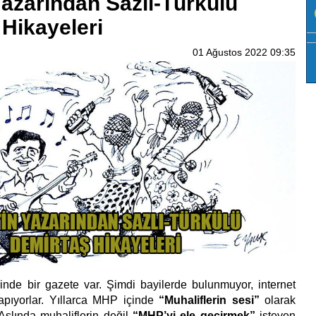
Yazarından Sazlı-Türkülü
Hikayeleri
01 Ağustos 2022 09:35
 bir gazete var. Şimdi bayilerde bulunmuyor, internet
apıyorlar. Yıllarca MHP içinde
“Muhaliflerin sesi”
olarak
. Aslında muhaliflerin değil
“MHP’yi ele geçirmek”
isteyen