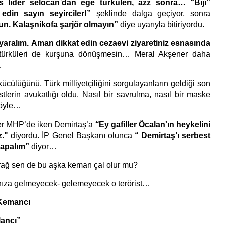
as lider selocan’dan ege türküleri, azz sonra… “Biji”
din sayın seyirciler!”
şeklinde dalga geçiyor, sonra
lun. Kalaşnikofa şarjör olmayın”
diye uyarıyla bitiriyordu.
aralım.
Aman dikkat edin cezaevi ziyaretiniz esnasında
, türküleri de kurşuna dönüşmesin… Meral Akşener daha
…
ünü, Türk milliyetçiliğini sorgulayanların geldiği son
stlerin avukatlığı oldu. Nasıl bir savrulma, nasıl bir maske
böyle…
HP’de iken Demirtaş’a
“
Ey gafiller Öcalan'ın heykelini
z."
diyordu. İP Genel Başkanı olunca
“ Demirtaş’ı serbest
yapalım”
diyor…
ağ sen de bu aşka keman çal olur mu?
nıza gelmeyecek- gelemeyecek o terörist…
 Kemancı
ancı”