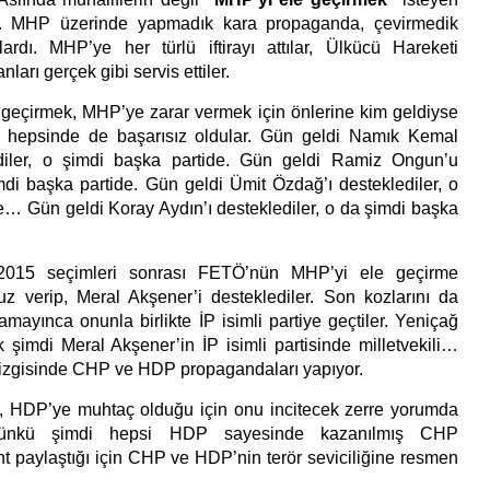
er. MHP üzerinde yapmadık kara propaganda, çevirmedik
ardı. MHP’ye her türlü iftirayı attılar, Ülkücü Hareketi
nları gerçek gibi servis ettiler.
mek, MHP’ye zarar vermek için önlerine kim geldiyse
a hepsinde de başarısız oldular. Gün geldi Namık Kemal
diler, o şimdi başka partide. Gün geldi Ramiz Ongun’u
imdi başka partide. Gün geldi Ümit Özdağ’ı desteklediler, o
e… Gün geldi Koray Aydın’ı desteklediler, o da şimdi başka
eçimleri sonrası FETÖ’nün MHP’yi ele geçirme
 verip, Meral Akşener’i desteklediler. Son kozlarını da
amayınca onunla birlikte İP isimli partiye geçtiler. Yeniçağ
 şimdi Meral Akşener’in İP isimli partisinde milletvekili…
çizgisinde CHP ve HDP propagandaları yapıyor.
ye muhtaç olduğu için onu incitecek zerre yorumda
 Çünkü şimdi hepsi HDP sayesinde kazanılmış CHP
nt paylaştığı için CHP ve HDP’nin terör seviciliğine resmen