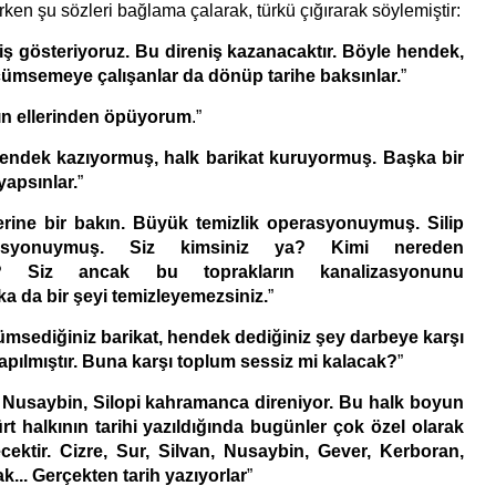
rirken şu sözleri bağlama çalarak, türkü çığırarak söylemiştir:
niş gösteriyoruz. Bu direniş kazanacaktır. Böyle hendek,
ümsemeye çalışanlar da dönüp tarihe baksınlar.
”
ın ellerinden öpüyorum
.”
endek kazıyormuş, halk barikat kuruyormuş. Başka bir
yapsınlar.
”
erine bir bakın. Büyük temizlik operasyonuymuş. Silip
asyonuymuş. Siz kimsiniz ya? Kimi nereden
z? Siz ancak bu toprakların kanalizasyonunu
ka da bir şeyi temizleyemezsiniz.
”
sediğiniz barikat, hendek dediğiniz şey darbeye karşı
yapılmıştır. Buna karşı toplum sessiz mi kalacak?
”
, Nusaybin, Silopi kahramanca direniyor. Bu halk boyun
rt halkının tarihi yazıldığında bugünler çok özel olarak
cektir. Cizre, Sur, Silvan, Nusaybin, Gever, Kerboran,
ak... Gerçekten tarih yazıyorlar
”