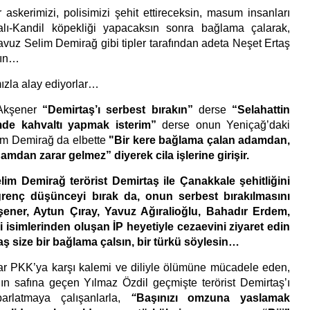
izi, polisimizi şehit ettireceksin, masum insanları
ralı-Kandil köpekliği yapacaksın sonra bağlama çalarak,
avuz Selim Demirağ gibi tipler tarafından adeta Neşet Ertaş
sın…
mızla alay ediyorlar…
şener
“Demirtaş’ı serbest bırakın”
derse
“Selahattin
mde kahvaltı yapmak isterim”
derse onun Yeniçağ’daki
lim Demirağ da elbette
"Bir kere bağlama çalan adamdan,
damdan zarar gelmez”
diyerek cila işlerine girişir.
irağ terörist Demirtaş ile Çanakkale şehitliğini
iğrenç düşünceyi bırak da, onun serbest bırakılmasını
ener, Aytun Çıray, Yavuz Ağıralioğlu, Bahadır Erdem,
i isimlerinden oluşan İP heyetiyle cezaevini ziyaret edin
aş size bir bağlama çalsın, bir türkü söylesin…
’ya karşı kalemi ve diliyle ölümüne mücadele eden,
n safına geçen Yılmaz Özdil geçmişte terörist Demirtaş’ı
rlatmaya çalışanlarla,
“
Başınızı omzuna yaslamak