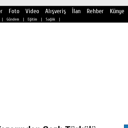
r
Foto
Video
Alışveriş
İlan
Rehber
Künye
|
Gündem
|
Eğitim
|
Sağlık
|