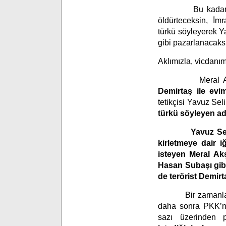
Bu kadar askerim
öldürteceksin, İm
türkü söyleyerek Y
gibi pazarlanacak
Aklımızla, vicdanı
Meral Ak
Demirtaş ile evi
tetikçisi Yavuz Se
türkü söyleyen a
Yavuz Selim Dem
kirletmeye dair 
isteyen
Meral Akş
Hasan Subaşı
gib
de terörist Demirt
Bir zamanlar PKK
daha sonra PKK’nı
sazı üzerinden pa