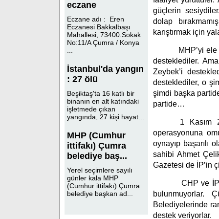
eczane
güçlerin sesiydil
Eczane adı : Eren
dolap bırakmamışl
Eczanesi Bakkalbaşı
karıştırmak için yala
Mahallesi, 73400.Sokak
No:11/A Çumra / Konya
MHP’yi ele geçir
...
desteklediler. Am
İstanbul'da yangın
Zeybek’i destekle
: 27 ölü
desteklediler, o ş
şimdi başka partid
Beşiktaş'ta 16 katlı bir
binanın en alt katındaki
partide…
işletmede çıkan
yangında, 27 kişi hayat...
1 Kasım 2015 s
operasyonuna omuz
MHP (Cumhur
oynayıp başarılı ol
ittifakı) Çumra
sahibi Ahmet Çelik
belediye baş...
Gazetesi de İP’in 
Yerel seçimlere sayılı
günler kala MHP
CHP ve İP, HDP’
(Cumhur ittifakı) Çumra
bulunmuyorlar.
belediye başkan ad...
Belediyelerinde ra
destek veriyorlar.