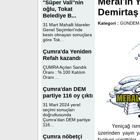
Meral'in 
''Süper Vali''nin
oğlu, Tokat
Demirtaş 
Belediye B...
Kategori :
GÜNDEM
31 Mart Mahalli İdareler
Genel Seçimleri'nde
kesin olmayan sonuçlara
göre Tok...
Çumra'da Yeniden
Refah kazandı
ÇUMRA Açılan Sandık
Oranı : % 100 Katılım
Oranı ...
Çumra'dan DEM
partiye 116 oy çıktı
31 Mart 2024 yerel
seçimi sonuçları
doğrultusunda
Çumra'dan DEM partiye
116...
Yeniçağ isminde
üzerinden yayın y
Çumra nöbetçi
faaliyet yürüttüler