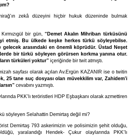
ğım?
rağ’ın zekâ düzeyini hiçbir hukuk düzeninde bulmak
zıgül bir gün,
“Demet Akalın Mihriban türküsünü
i etmiş. Bu ülkede keşke herkes türkü söyleyebilse.
e gelecek arasındaki en önemli köprüdür. Üstad Neşet
Nerde bir türkü söyleyen görürsen korkma yanına otur.
arın türküleri yoktur”
içeriğinde bir twit atmıştı.
sayfası olarak açılan Av.Ergün KAZANIR ise o twitin
ok, 25 tane suç dosyası olan müvekkilim var, Zahidem'i
larsın”
cevabını yazmıştı.
arında PKK’lı teröristleri HDP Eşbaşkanı olarak azmettiren
kü söyleyen Selahattin Demirtaş değil mi?
Demirtaş 793 askerimizin ve polisimizin şehit olduğu,
 öldüğü, yaralandığı Hendek- Çukur olaylarında PKK’lı