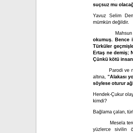
suçsuz mu olaca
Yavuz Selim Demi
mümkün değildir.
Mahsun Kırmı
okumuş. Bence iy
Türküler geçmişl
Ertaş ne demiş; 
Çünkü kötü insanl
Parodi ve mizah 
altına,
“
Alakası y
söylese oturur ağ
Hendek-Çukur olayl
kimdi?
Bağlama çalan, tür
Mesela terörist 
yüzlerce sivilin