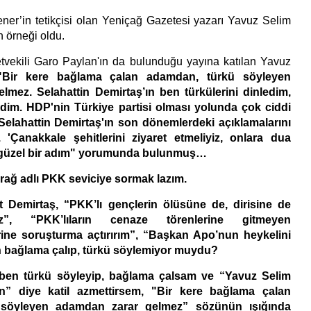
 tetikçisi olan Yeniçağ Gazetesi yazarı Yavuz Selim
 örneği oldu.
i Garo Paylan'ın da bulunduğu yayına katılan Yavuz
"Bir kere bağlama çalan adamdan, türkü söyleyen
mez. Selahattin Demirtaş’ın ben türkülerini dinledim,
dim. HDP'nin Türkiye partisi olması yolunda çok ciddi
 Selahattin Demirtaş'ın son dönemlerdeki açıklamalarını
 'Çanakkale şehitlerini ziyaret etmeliyiz, onlara dua
güzel bir adım"
yorumunda bulunmuş…
ağ adlı PKK seviciye sormak lazım.
emirtaş,
“PKK’lı gençlerin ölüsüne de, dirisine de
ız”, “PKK’lıların cenaze törenlerine gitmeyen
lerine soruşturma açtırırım”, “Başkan Apo’nun heykelini
 bağlama çalıp, türkü söylemiyor muydu?
rkü söyleyip, bağlama çalsam ve
“Yavuz Selim
ün”
diye katil azmettirsem,
"Bir kere bağlama çalan
 söyleyen adamdan zarar gelmez”
sözünün ışığında