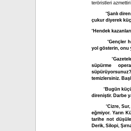
teröristleri azmetti
“
Şanlı dire
çukur diyerek küç
“
Hendek kazanlar
“
Gençler h
yol gösterin, onu 
“
Gazetel
süpürme oper
süpürüyorsunu
temizlersiniz. Baş
“
Bugün küçüm
direniştir. Darbe 
“
Cizre, Sur
eğmiyor. Yarın Kü
tarihe not düşüle
Derik, Silopi, Şırn