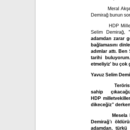
Meral Akşener’in
Demirağ bunun son
HDP Milletvekil
Selim Demirağ,
adamdan zarar gel
bağlamasını dinle
adımlar attı. Ben
tarihi buluyorum.
etmeliyiz' bu çok 
Yavuz Selim Demir
Terörist D
sahip
çıkacağ
HDP
milletvekil
dikeceğiz”
derken
Mesela ben tü
Demirağ’ı öldür
adamdan, türkü