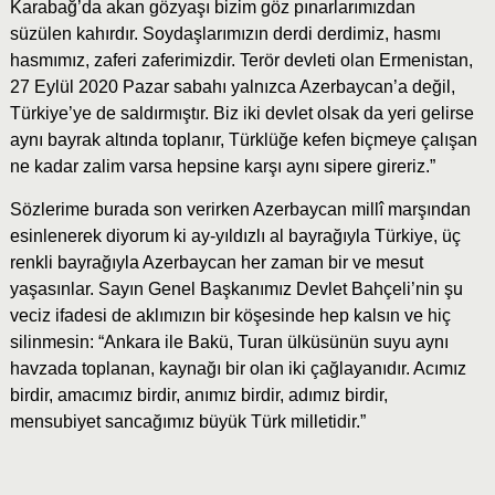
Karabağ’da akan gözyaşı bizim göz pınarlarımızdan
süzülen kahırdır. Soydaşlarımızın derdi derdimiz, hasmı
hasmımız, zaferi zaferimizdir. Terör devleti olan Ermenistan,
27 Eylül 2020 Pazar sabahı yalnızca Azerbaycan’a değil,
Türkiye’ye de saldırmıştır. Biz iki devlet olsak da yeri gelirse
aynı bayrak altında toplanır, Türklüğe kefen biçmeye çalışan
ne kadar zalim varsa hepsine karşı aynı sipere gireriz.”
Sözlerime burada son verirken Azerbaycan millî marşından
esinlenerek diyorum ki ay-yıldızlı al bayrağıyla Türkiye, üç
renkli bayrağıyla Azerbaycan her zaman bir ve mesut
yaşasınlar. Sayın Genel Başkanımız Devlet Bahçeli’nin şu
veciz ifadesi de aklımızın bir köşesinde hep kalsın ve hiç
silinmesin: “Ankara ile Bakü, Turan ülküsünün suyu aynı
havzada toplanan, kaynağı bir olan iki çağlayanıdır. Acımız
birdir, amacımız birdir, anımız birdir, adımız birdir,
mensubiyet sancağımız büyük Türk milletidir.”