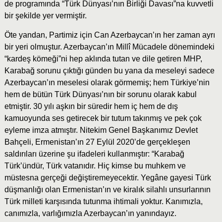
de programında “Türk Dünyası’nın Birliği Davası”na kuvvetli
bir şekilde yer vermiştir.
Öte yandan, Partimiz için Can Azerbaycan’ın her zaman ayrı
bir yeri olmuştur. Azerbaycan’ın Millî Mücadele dönemindeki
“kardeş kömeği”ni hep aklında tutan ve dile getiren MHP,
Karabağ sorunu çıktığı günden bu yana da meseleyi sadece
Azerbaycan’ın meselesi olarak görmemiş; hem Türkiye’nin
hem de bütün Türk Dünyası’nın bir sorunu olarak kabul
etmiştir. 30 yılı aşkın bir süredir hem iç hem de dış
kamuoyunda ses getirecek bir tutum takınmış ve pek çok
eyleme imza atmıştır. Nitekim Genel Başkanımız Devlet
Bahçeli, Ermenistan’ın 27 Eylül 2020’de gerçekleşen
saldırıları üzerine şu ifadeleri kullanmıştır: “Karabağ
Türk’ündür, Türk vatanıdır. Hiç kimse bu muhkem ve
müstesna gerçeği değiştiremeyecektir. Yegâne gayesi Türk
düşmanlığı olan Ermenistan’ın ve kiralık silahlı unsurlarının
Türk milleti karşısında tutunma ihtimali yoktur. Kanımızla,
canımızla, varlığımızla Azerbaycan’ın yanındayız.