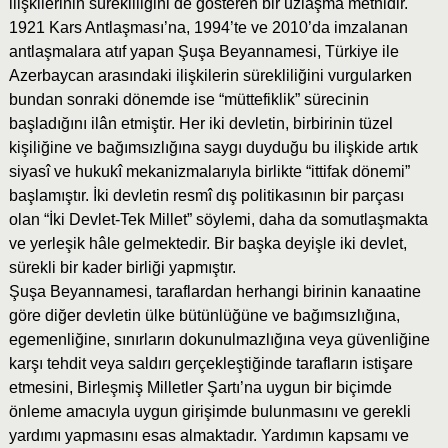
ilişkilerinin sürekliliğini de gösteren bir uzlaşma metnidir.
1921 Kars Antlaşması’na, 1994’te ve 2010’da imzalanan
antlaşmalara atıf yapan Şuşa Beyannamesi, Türkiye ile
Azerbaycan arasındaki ilişkilerin sürekliliğini vurgularken
bundan sonraki dönemde ise “müttefiklik” sürecinin
başladığını ilân etmiştir. Her iki devletin, birbirinin tüzel
kişiliğine ve bağımsızlığına saygı duyduğu bu ilişkide artık
siyasî ve hukukî mekanizmalarıyla birlikte “ittifak dönemi”
başlamıştır. İki devletin resmî dış politikasının bir parçası
olan “İki Devlet-Tek Millet” söylemi, daha da somutlaşmakta
ve yerleşik hâle gelmektedir. Bir başka deyişle iki devlet,
sürekli bir kader birliği yapmıştır.
Şuşa Beyannamesi, taraflardan herhangi birinin kanaatine
göre diğer devletin ülke bütünlüğüne ve bağımsızlığına,
egemenliğine, sınırların dokunulmazlığına veya güvenliğine
karşı tehdit veya saldırı gerçekleştiğinde tarafların istişare
etmesini, Birleşmiş Milletler Şartı’na uygun bir biçimde
önleme amacıyla uygun girişimde bulunmasını ve gerekli
yardımı yapmasını esas almaktadır. Yardımın kapsamı ve