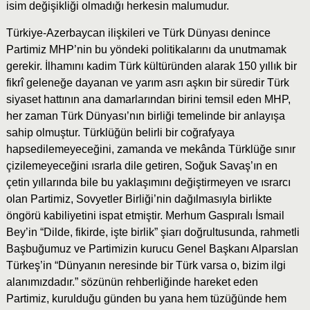
isim değişikliği olmadığı herkesin malumudur.
Türkiye-Azerbaycan ilişkileri ve Türk Dünyası denince
Partimiz MHP’nin bu yöndeki politikalarını da unutmamak
gerekir. İlhamını kadim Türk kültüründen alarak 150 yıllık bir
fikrî geleneğe dayanan ve yarım asrı aşkın bir süredir Türk
siyaset hattının ana damarlarından birini temsil eden MHP,
her zaman Türk Dünyası’nın birliği temelinde bir anlayışa
sahip olmuştur. Türklüğün belirli bir coğrafyaya
hapsedilemeyeceğini, zamanda ve mekânda Türklüğe sınır
çizilemeyeceğini ısrarla dile getiren, Soğuk Savaş’ın en
çetin yıllarında bile bu yaklaşımını değiştirmeyen ve ısrarcı
olan Partimiz, Sovyetler Birliği’nin dağılmasıyla birlikte
öngörü kabiliyetini ispat etmiştir. Merhum Gaspıralı İsmail
Bey’in “Dilde, fikirde, işte birlik” şiarı doğrultusunda, rahmetli
Başbuğumuz ve Partimizin kurucu Genel Başkanı Alparslan
Türkeş’in “Dünyanın neresinde bir Türk varsa o, bizim ilgi
alanımızdadır.” sözünün rehberliğinde hareket eden
Partimiz, kurulduğu günden bu yana hem tüzüğünde hem