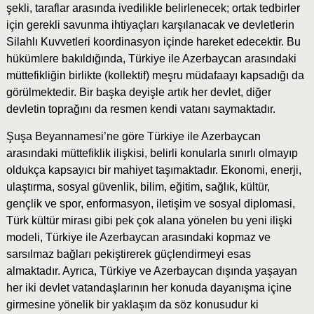
şekli, taraflar arasında ivedilikle belirlenecek; ortak tedbirler
için gerekli savunma ihtiyaçları karşılanacak ve devletlerin
Silahlı Kuvvetleri koordinasyon içinde hareket edecektir. Bu
hükümlere bakıldığında, Türkiye ile Azerbaycan arasındaki
müttefikliğin birlikte (kollektif) meşru müdafaayı kapsadığı da
görülmektedir. Bir başka deyişle artık her devlet, diğer
devletin toprağını da resmen kendi vatanı saymaktadır.
Şuşa Beyannamesi’ne göre Türkiye ile Azerbaycan
arasındaki müttefiklik ilişkisi, belirli konularla sınırlı olmayıp
oldukça kapsayıcı bir mahiyet taşımaktadır. Ekonomi, enerji,
ulaştırma, sosyal güvenlik, bilim, eğitim, sağlık, kültür,
gençlik ve spor, enformasyon, iletişim ve sosyal diplomasi,
Türk kültür mirası gibi pek çok alana yönelen bu yeni ilişki
modeli, Türkiye ile Azerbaycan arasındaki kopmaz ve
sarsılmaz bağları pekiştirerek güçlendirmeyi esas
almaktadır. Ayrıca, Türkiye ve Azerbaycan dışında yaşayan
her iki devlet vatandaşlarının her konuda dayanışma içine
girmesine yönelik bir yaklaşım da söz konusudur ki