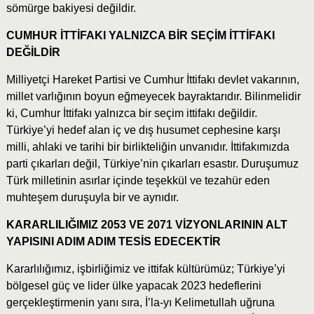
sömürge bakiyesi değildir.
CUMHUR İTTİFAKI YALNIZCA BİR SEÇİM İTTİFAKI
DEĞİLDİR
Milliyetçi Hareket Partisi ve Cumhur İttifakı devlet vakarının,
millet varlığının boyun eğmeyecek bayraktarıdır. Bilinmelidir
ki, Cumhur İttifakı yalnızca bir seçim ittifakı değildir.
Türkiye’yi hedef alan iç ve dış husumet cephesine karşı
milli, ahlaki ve tarihi bir birlikteliğin unvanıdır. İttifakımızda
parti çıkarları değil, Türkiye’nin çıkarları esastır. Duruşumuz
Türk milletinin asırlar içinde teşekkül ve tezahür eden
muhteşem duruşuyla bir ve aynıdır.
KARARLILIĞIMIZ 2053 VE 2071 VİZYONLARININ ALT
YAPISINI ADIM ADIM TESİS EDECEKTİR
Kararlılığımız, işbirliğimiz ve ittifak kültürümüz; Türkiye’yi
bölgesel güç ve lider ülke yapacak 2023 hedeflerini
gerçekleştirmenin yanı sıra, İ’la-yı Kelimetullah uğruna