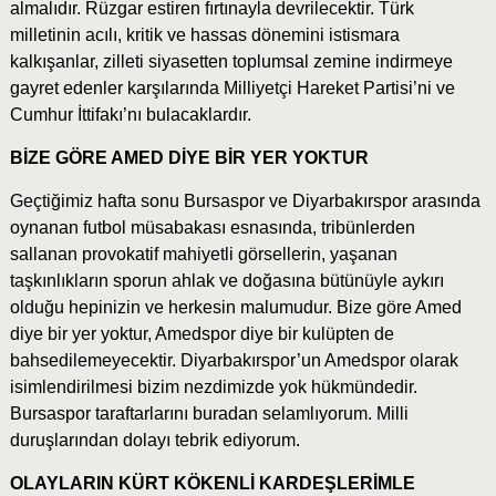
almalıdır. Rüzgar estiren fırtınayla devrilecektir. Türk
milletinin acılı, kritik ve hassas dönemini istismara
kalkışanlar, zilleti siyasetten toplumsal zemine indirmeye
gayret edenler karşılarında Milliyetçi Hareket Partisi’ni ve
Cumhur İttifakı’nı bulacaklardır.
BİZE GÖRE AMED DİYE BİR YER YOKTUR
Geçtiğimiz hafta sonu Bursaspor ve Diyarbakırspor arasında
oynanan futbol müsabakası esnasında, tribünlerden
sallanan provokatif mahiyetli görsellerin, yaşanan
taşkınlıkların sporun ahlak ve doğasına bütünüyle aykırı
olduğu hepinizin ve herkesin malumudur. Bize göre Amed
diye bir yer yoktur, Amedspor diye bir kulüpten de
bahsedilemeyecektir. Diyarbakırspor’un Amedspor olarak
isimlendirilmesi bizim nezdimizde yok hükmündedir.
Bursaspor taraftarlarını buradan selamlıyorum. Milli
duruşlarından dolayı tebrik ediyorum.
OLAYLARIN KÜRT KÖKENLİ KARDEŞLERİMLE