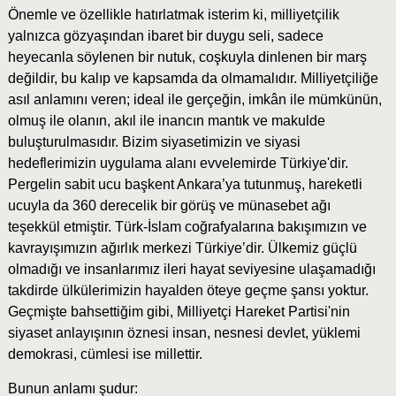
Önemle ve özellikle hatırlatmak isterim ki, milliyetçilik
yalnızca gözyaşından ibaret bir duygu seli, sadece
heyecanla söylenen bir nutuk, coşkuyla dinlenen bir marş
değildir, bu kalıp ve kapsamda da olmamalıdır. Milliyetçiliğe
asıl anlamını veren; ideal ile gerçeğin, imkân ile mümkünün,
olmuş ile olanın, akıl ile inancın mantık ve makulde
buluşturulmasıdır. Bizim siyasetimizin ve siyasi
hedeflerimizin uygulama alanı evvelemirde Türkiye'dir.
Pergelin sabit ucu başkent Ankara’ya tutunmuş, hareketli
ucuyla da 360 derecelik bir görüş ve münasebet ağı
teşekkül etmiştir. Türk-İslam coğrafyalarına bakışımızın ve
kavrayışımızın ağırlık merkezi Türkiye’dir. Ülkemiz güçlü
olmadığı ve insanlarımız ileri hayat seviyesine ulaşamadığı
takdirde ülkülerimizin hayalden öteye geçme şansı yoktur.
Geçmişte bahsettiğim gibi, Milliyetçi Hareket Partisi'nin
siyaset anlayışının öznesi insan, nesnesi devlet, yüklemi
demokrasi, cümlesi ise millettir.
Bunun anlamı şudur: