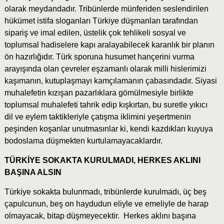
olarak meydandadır. Tribünlerde münferiden seslendirilen
hükümet istifa sloganları Türkiye düşmanları tarafından
sipariş ve imal edilen, üstelik çok tehlikeli sosyal ve
toplumsal hadiselere kapı aralayabilecek karanlık bir planın
ön hazırlığıdır. Türk sporuna husumet hançerini vurma
arayışında olan çevreler eşzamanlı olarak milli hislerimizi
kaşımanın, kutuplaşmayı kamçılamanın çabasındadır. Siyasi
muhalefetin kızışan pazarlıklara gömülmesiyle birlikte
toplumsal muhalefeti tahrik edip kışkırtan, bu suretle yıkıcı
dil ve eylem taktikleriyle çatışma iklimini yeşertmenin
peşinden koşanlar unutmasınlar ki, kendi kazdıkları kuyuya
bodoslama düşmekten kurtulamayacaklardır.
TÜRKİYE SOKAKTA KURULMADI, HERKES AKLINI
BAŞINA ALSIN
Türkiye sokakta bulunmadı, tribünlerde kurulmadı, üç beş
çapulcunun, beş on haydudun eliyle ve emeliyle de harap
olmayacak, bitap düşmeyecektir. Herkes aklını başına