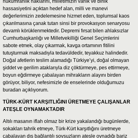
hükümranlık haklarını, milletimizin varlık ve birlik
hassasiyetini açıktan hedef alan, milli ve manevi
değerlerimizin zedelemesine hizmet eden, toplumsal kaos
çıkarılmasına çanak tutan sinsi bir provokasyon senaryosu
devamlı körüklenmektedir. Depremi fırsat bilen ahlaksızlar
Cumhurbaşkanlığı ve Milletvekilliği Genel Seçimlerini
sabote etmek, olay çıkarmak, kavga ortamının fitilini
tutuşturmak maksadıyla tedavüldedir, teyakkuz halindedir.
Doğal afetlerin teslim alamadığı Türkiye’yi, doğal olmayan
şiddet ve gerilim ataklarıyla diz çöktürmeye, pes ettirmeye,
boyun eğdirmeye çabalayan mihrakların alayını birden
görüyor, biliyor, nefesimizle de enselerinde olduğumuzu
buradan açıklıyorum.
TÜRK-KÜRT KARŞITLIĞINI ÜRETMEYE ÇALIŞANLAR
ATEŞLE OYNAMAKTADIR
Altılı masanın iflah olmaz bir krize yakalandığı bugünlerde,
sokakları tahrik etmeye, Türk-Kürt karşıtlığını üretmeye
çabalayan dış bağlantılı soysuzların ateşle oynadığı bariz