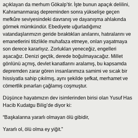
açıklayan da merhum Gökalp’tir. İşte bunun apaçık delilini,
Kahramanmaraş depreminden sonra yükselişe geçen
mefkûre seviyesindeki davranış ve dayanışma ahlakında
görmek mümkündür. Ebediyete uğurladığımız
vatandaşlarımızın geride bıraktıkları anılarını, hatıralarını ve
emanetlerini titizlikle muhafaza etmeye, onları yaşatmaya
son derece kararlıyız. Zorlukları yeneceğiz, engelleri
aşacağız. Denizi geçtik, derede boğulmayacağız. Millet
gönlünü açmış, devlet kanatlarını aralamış, bu kapsamda
depremden zarar gören insanlarımıza samimi ve sıcak bir
hissiyatla sahip çıkılmış, aynı şekilde şefkat, merhamet ve
cömertlik pınarları çağlamış coşmuştur.
Düşünce hayatımızın dev isimlerinden birisi olan Yusuf Has
Hacib Kudatgu Bilig’de diyor ki:
“Başkalarına yararlı olmayan ölü gibidir,
Yararlı ol, ölü olma ey yiğit.”