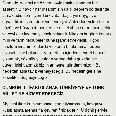
Derdi de, sevinci de özden paylaşmak civanmert bir
asalettir. Bir aydır her insanımızın kalbi deprem bölgesinde
atmaktadır. 85 milyon Türk vatandaşı aynı duygu ve
duyarlılık mihverinde kenetlenmiştir. Zafer dönemleri kadar
hüzün ve hüsran dönemleri de millet olma şuurumuzu çelik
ve çevik bir kıvama yükseltmektedir. Nitekim bugüne kadarki
milli ve tarihi tecrübeler buna işaret etmektedir. Hiçbir
mazlum insanımızı darda ve zorda bırakmama iradesi
siyasetimize hâkimdir. Viranelerin içinden cennet bahçesi
çıkarmak, çökmüş yuvaların yerine daha güzelini ve
güvenlisini yapmak bizim en temel gündemimizdir. Bu
hedeften asla taviz vermeyeceğiz. Bu hedefin gerisine
kesinlikle düşmeyeceğiz.
CUMHUR İTTİFAKI OLARAK TÜRKİYE’YE VE TÜRK
MİLLETİNE HİZMET EDECEĞİZ
Siyaseti fitne kumkumasına, çadır tiyatrosuna, kavga ve
kutuplaşma arenasına çeviren fırıldakların, U dönüşleriyle