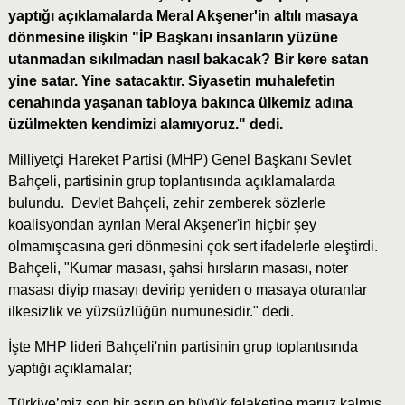
yaptığı açıklamalarda Meral Akşener'in altılı masaya
dönmesine ilişkin "İP Başkanı insanların yüzüne
utanmadan sıkılmadan nasıl bakacak? Bir kere satan
yine satar. Yine satacaktır. Siyasetin muhalefetin
cenahında yaşanan tabloya bakınca ülkemiz adına
üzülmekten kendimizi alamıyoruz." dedi.
Milliyetçi Hareket Partisi (MHP) Genel Başkanı Sevlet
Bahçeli, partisinin grup toplantısında açıklamalarda
bulundu. Devlet Bahçeli, zehir zemberek sözlerle
koalisyondan ayrılan Meral Akşener'in hiçbir şey
olmamışcasına geri dönmesini çok sert ifadelerle eleştirdi.
Bahçeli, "Kumar masası, şahsi hırsların masası, noter
masası diyip masayı devirip yeniden o masaya oturanlar
ilkesizlik ve yüzsüzlüğün numunesidir." dedi.
İşte MHP lideri Bahçeli'nin partisinin grup toplantısında
yaptığı açıklamalar;
Türkiye’miz son bir asrın en büyük felaketine maruz kalmış