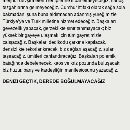
meşhur devşirmelerin tertiplerine itibar etmeyeceğiz, nahoş
tezgahlarına gelmeyeceğiz. Cumhur İttifakı olarak sağa sola
bakmadan, şuna buna aldırmadan adanmış yüreğimizle
Türkiye’ye ve Türk milletine hizmet edeceğiz. Başkaları
gevezelik yapacak, gerzeklikte sınır tanımayacak; biz
yüksek bir gayeye ulaşmak için tüm gayretimizle
çalışacağız. Başkaları dedikodu çarkına kapılacak,
densizlikte rekorlar kıracak; biz dağları aşacağız, suları
taşıracağız, ümitleri canlandıracağız. Başkaları polemik
batağında debelenecek, kaos ve kriz pozunda buluşacak;
biz huzur, barış ve kardeşliğin manifestosunu yazacağız.
DENİZİ GEÇTİK, DEREDE BOĞULMAYACAĞIZ