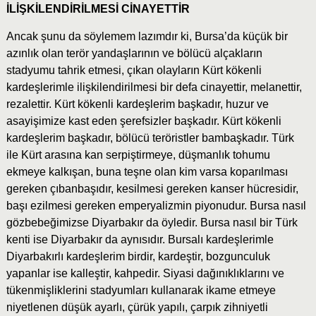
İLİŞKİLENDİRİLMESİ CİNAYETTİR
Ancak şunu da söylemem lazımdır ki, Bursa’da küçük bir
azınlık olan terör yandaşlarının ve bölücü alçakların
stadyumu tahrik etmesi, çıkan olayların Kürt kökenli
kardeşlerimle ilişkilendirilmesi bir defa cinayettir, melanettir,
rezalettir. Kürt kökenli kardeşlerim başkadır, huzur ve
asayişimize kast eden şerefsizler başkadır. Kürt kökenli
kardeşlerim başkadır, bölücü teröristler bambaşkadır. Türk
ile Kürt arasına kan serpiştirmeye, düşmanlık tohumu
ekmeye kalkışan, buna teşne olan kim varsa koparılması
gereken çıbanbaşıdır, kesilmesi gereken kanser hücresidir,
başı ezilmesi gereken emperyalizmin piyonudur. Bursa nasıl
gözbebeğimizse Diyarbakır da öyledir. Bursa nasıl bir Türk
kenti ise Diyarbakır da aynısıdır. Bursalı kardeşlerimle
Diyarbakırlı kardeşlerim birdir, kardeştir, bozgunculuk
yapanlar ise kalleştir, kahpedir. Siyasi dağınıklıklarını ve
tükenmişliklerini stadyumları kullanarak ikame etmeye
niyetlenen düşük ayarlı, çürük yapılı, çarpık zihniyetli