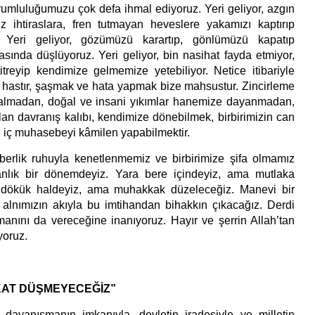
mluluğumuzu çok defa ihmal ediyoruz. Yeri geliyor, azgın
iz ihtiraslara, fren tutmayan heveslere yakamızı kaptırıp
 Yeri geliyor, gözümüzü karartıp, gönlümüzü kapatıp
sında düşlüyoruz. Yeri geliyor, bin nasihat fayda etmiyor,
treyip kendimize gelmemize yetebiliyor. Netice itibariyle
e hastır, şaşmak ve hata yapmak bize mahsustur. Zincirleme
 çalmadan, doğal ve insani yıkımlar hanemize dayanmadan,
n davranış kalıbı, kendimize dönebilmek, birbirimizin can
, iç muhasebeyi kâmilen yapabilmektir.
raberlik ruhuyla kenetlenmemiz ve birbirimize şifa olmamız
nlık bir dönemdeyiz. Yara bere içindeyiz, ama mutlaka
ık dökük haldeyiz, ama muhakkak düzeleceğiz. Manevi bir
alnımızın akıyla bu imtihandan bihakkın çıkacağız. Derdi
manını da vereceğine inanıyoruz. Hayır ve şerrin Allah’tan
yoruz.
AKAT DÜŞMEYECEĞİZ”
 dayanışmanın imkanıyla, devletin iradesiyle ve milletin