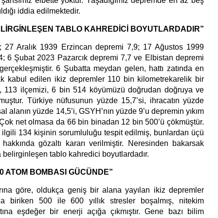
 şansımız elbette yoktur. Yaşadığımız depremde en az beş
ldığı iddia edilmektedir.
ELİRGİNLEŞEN TABLO KAHREDİCİ BOYUTLARDADIR”
e; 27 Aralık 1939 Erzincan depremi 7,9; 17 Ağustos 1999
4; 6 Şubat 2023 Pazarcık depremi 7,7 ve Elbistan depremi
gerçekleşmiştir. 6 Şubatta meydan gelen, hattı zatında en
k kabul edilen ikiz depremler 110 bin kilometrekarelik bir
zi, 113 ilçemizi, 6 bin 514 köyümüzü doğrudan doğruya ve
muştur. Türkiye nüfusunun yüzde 15,7’si, ihracatın yüzde
msal alanın yüzde 14,5’i, GSYH’nın yüzde 9’u depremin yıkım
. Çok net olmasa da 66 bin binadan 12 bin 500’ü çökmüştür.
ilgili 134 kişinin sorumluluğu tespit edilmiş, bunlardan üçü
 hakkında gözaltı kararı verilmiştir. Neresinden bakarsak
belirginleşen tablo kahredici boyutlardadır.
500 ATOM BOMBASI GÜCÜNDE”
rına göre, oldukça geniş bir alana yayılan ikiz depremler
da biriken 500 ile 600 yıllık stresler boşalmış, nitekim
tına eşdeğer bir enerji açığa çıkmıştır. Gene bazı bilim