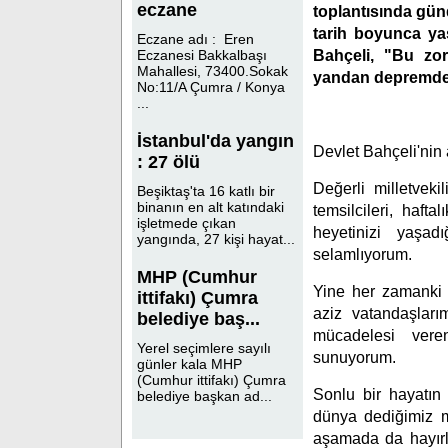
eczane
toplantısında gün
tarih boyunca ya
Eczane adı : Eren
Bahçeli, "Bu zor
Eczanesi Bakkalbaşı
Mahallesi, 73400.Sokak
yandan depremden e
No:11/A Çumra / Konya
...
İstanbul'da yangın
Devlet Bahçeli'nin
: 27 ölü
Değerli milletveki
Beşiktaş'ta 16 katlı bir
binanın en alt katındaki
temsilcileri, haf
işletmede çıkan
heyetinizi yaşad
yangında, 27 kişi hayat...
selamlıyorum.
MHP (Cumhur
Yine her zamanki g
ittifakı) Çumra
aziz vatandaşları
belediye baş...
mücadelesi veren
Yerel seçimlere sayılı
sunuyorum.
günler kala MHP
(Cumhur ittifakı) Çumra
Sonlu bir hayatın
belediye başkan ad...
dünya dediğimiz m
aşamada da hayırl