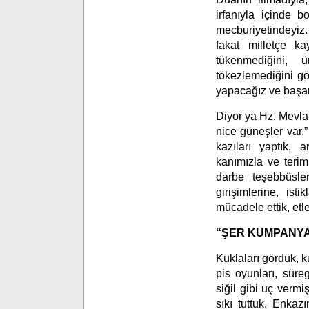
irfanıyla içinde 
mecburiyetindeyiz.
fakat milletçe ka
tükenmediğini, ü
tökezlemediğini gös
yapacağız ve başa
Diyor ya Hz. Mevlan
nice güneşler var.”
kazıları yaptık, 
kanımızla ve terimi
darbe teşebbüsler
girişimlerine, ist
mücadele ettik, etl
“ŞER KUMPANYA
Kuklaları gördük, k
pis oyunları, süre
siğil gibi uç vermi
sıkı tuttuk. Enkaz