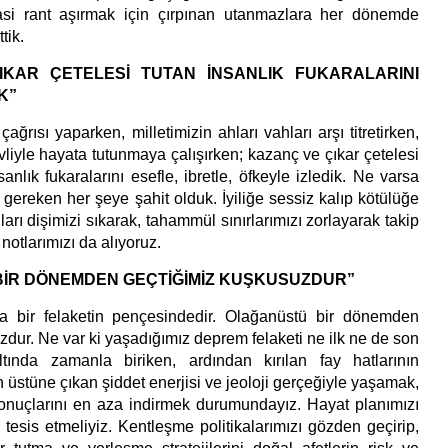
asi rant aşırmak için çırpınan utanmazlara her dönemde
tik.
IKAR ÇETELESİ TUTAN İNSANLIK FUKARALARINI
K”
çağrısı yaparken, milletimizin ahları vahları arşı titretirken,
liyle hayata tutunmaya çalışırken; kazanç ve çıkar çetelesi
anlık fukaralarını esefle, ibretle, öfkeyle izledik. Ne varsa
gereken her şeye şahit olduk. İyiliğe sessiz kalıp kötülüğe
arı dişimizi sıkarak, tahammül sınırlarımızı zorlayarak takip
notlarımızı da alıyoruz.
İR DÖNEMDEN GEÇTİĞİMİZ KUŞKUSUZDUR”
a bir felaketin pençesindedir. Olağanüstü bir dönemden
dur. Ne var ki yaşadığımız deprem felaketi ne ilk ne de son
altında zamanla biriken, ardından kırılan fay hatlarının
n üstüne çıkan şiddet enerjisi ve jeoloji gerçeğiyle yaşamak,
nuçlarını en aza indirmek durumundayız. Hayat planımızı
tesis etmeliyiz. Kentleşme politikalarımızı gözden geçirip,