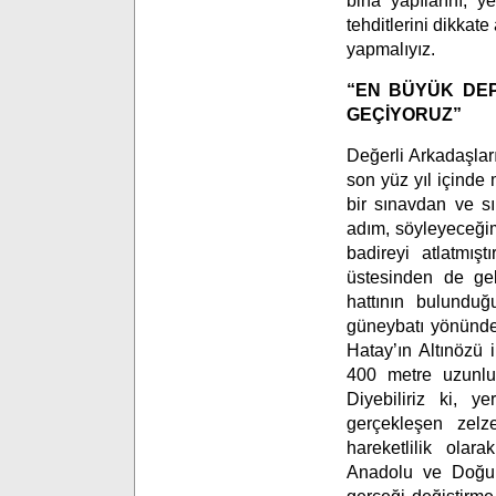
bina yapılarını, y
tehditlerini dikkat
yapmalıyız.
“EN BÜYÜK DEP
GEÇİYORUZ”
Değerli Arkadaşları
son yüz yıl içinde
bir sınavdan ve s
adım, söyleyeceği
badireyi atlatmışt
üstesinden de gelm
hattının bulundu
güneybatı yönünde 
Hatay’ın Altınözü 
400 metre uzunluğ
Diyebiliriz ki, y
gerçekleşen zelz
hareketlilik olar
Anadolu ve Doğu A