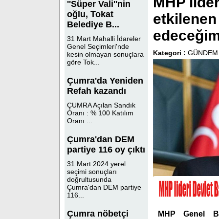
MHP lide
''Süper Vali''nin
oğlu, Tokat
etkilenen 
Belediye B...
edeceği
31 Mart Mahalli İdareler
Genel Seçimleri'nde
Kategori :
GÜNDEM
kesin olmayan sonuçlara
göre Tok...
Çumra'da Yeniden
Refah kazandı
ÇUMRA Açılan Sandık
Oranı : % 100 Katılım
Oranı ...
Çumra'dan DEM
partiye 116 oy çıktı
31 Mart 2024 yerel
seçimi sonuçları
doğrultusunda
Çumra'dan DEM partiye
116...
Çumra nöbetçi
MHP Genel Baş