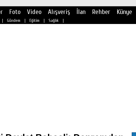
r
Foto
Video
Alışveriş
İlan
Rehber
Künye
|
Gündem
|
Eğitim
|
Sağlık
|