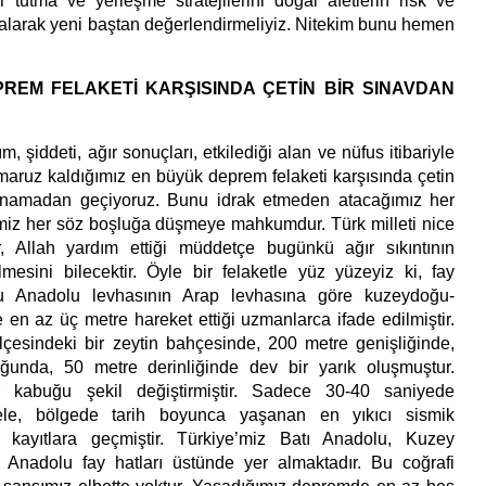
er tutma ve yerleşme stratejilerini doğal afetlerin risk ve
e alarak yeni baştan değerlendirmeliyiz. Nitekim bunu hemen
REM FELAKETİ KARŞISINDA ÇETİN BİR SINAVDAN
m, şiddeti, ağır sonuçları, etkilediği alan ve nüfus itibariyle
 maruz kaldığımız en büyük deprem felaketi karşısında çetin
ınamadan geçiyoruz. Bunu idrak etmeden atacağımız her
miz her söz boşluğa düşmeye mahkumdur. Türk milleti nice
ır, Allah yardım ettiği müddetçe bugünkü ağır sıkıntının
esini bilecektir. Öyle bir felaketle yüz yüzeyiz ki, fay
ğu Anadolu levhasının Arap levhasına göre kuzeydoğu-
en az üç metre hareket ettiği uzmanlarca ifade edilmiştir.
ilçesindeki bir zeytin bahçesinde, 200 metre genişliğinde,
unda, 50 metre derinliğinde dev bir yarık oluşmuştur.
er kabuğu şekil değiştirmiştir. Sadece 30-40 saniyede
ele, bölgede tarih boyunca yaşanan en yıkıcı sismik
ak kayıtlara geçmiştir. Türkiye’miz Batı Anadolu, Kuzey
nadolu fay hatları üstünde yer almaktadır. Bu coğrafi