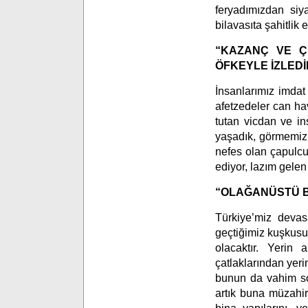
feryadımızdan siy
bilavasıta şahitlik et
“KAZANÇ VE Ç
ÖFKEYLE İZLEDİ
İnsanlarımız imdat 
afetzedeler can hav
tutan vicdan ve ins
yaşadık, görmemiz 
nefes olan çapulcul
ediyor, lazım gelen 
“OLAĞANÜSTÜ B
Türkiye’miz devas
geçtiğimiz kuşkusuz
olacaktır. Yerin 
çatlaklarından yeri
bunun da vahim so
artık buna müzahir 