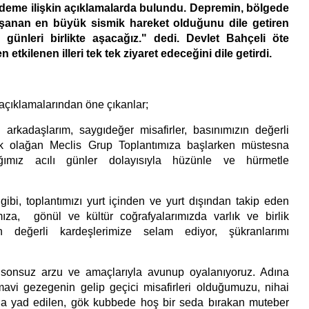
deme ilişkin açıklamalarda bulundu. Depremin, bölgede
şanan en büyük sismik hareket olduğunu dile getiren
 günleri birlikte aşacağız." dedi. Devlet Bahçeli öte
tkilenen illeri tek tek ziyaret edeceğini dile getirdi.
 açıklamalarından öne çıkanlar;
li arkadaşlarım, saygıdeğer misafirler, basınımızın değerli
talık olağan Meclis Grup Toplantımıza başlarken müstesna
ığımız acılı günler dolayısıyla hüzünle ve hürmetle
ibi, toplantımızı yurt içinden ve yurt dışından takip eden
mıza, gönül ve kültür coğrafyalarımızda varlık ve birlik
 değerli kardeşlerimize selam ediyor, şükranlarımı
 sonsuz arzu ve amaçlarıyla avunup oyalanıyoruz. Adına
avi gezegenin gelip geçici misafirleri olduğumuzu, nihai
a yad edilen, gök kubbede hoş bir seda bırakan muteber