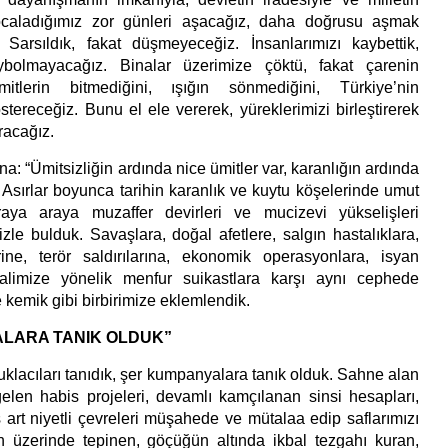
bocaladığımız zor günleri aşacağız, daha doğrusu aşmak
 Sarsıldık, fakat düşmeyeceğiz. İnsanlarımızı kaybettik,
ybolmayacağız. Binalar üzerimize çöktü, fakat çarenin
mitlerin bitmediğini, ışığın sönmediğini, Türkiye’nin
tereceğiz. Bunu el ele vererek, yüreklerimizi birleştirerek
racağız.
a: “Ümitsizliğin ardında nice ümitler var, karanlığın ardında
 Asırlar boyunca tarihin karanlık ve kuytu köşelerinde umut
araya araya muzaffer devirleri ve mucizevi yükselişleri
zle bulduk. Savaşlara, doğal afetlere, salgın hastalıklara,
ine, terör saldırılarına, ekonomik operasyonlara, isyan
iklalimize yönelik menfur suikastlara karşı aynı cephede
e kemik gibi birbirimize eklemlendik.
LARA TANIK OLDUK”
uklacıları tanıdık, şer kumpanyalara tanık olduk. Sahne alan
gelen habis projeleri, devamlı kamçılanan sinsi hesapları,
ş art niyetli çevreleri müşahede ve mütalaa edip saflarımızı
ın üzerinde tepinen, göçüğün altında ikbal tezgahı kuran,