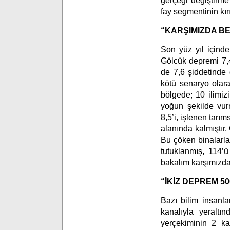
gerçeği değiştirme
fay segmentinin kırı
“KARŞIMIZDA B
Son yüz yıl içind
Gölcük depremi 7,
de 7,6 şiddetinde 
kötü senaryo olara
bölgede; 10 ilimi
yoğun şekilde vur
8,5’i, işlenen tarı
alanında kalmıştır
Bu çöken binalarla 
tutuklanmış, 114’ü
bakalım karşımızda 
“İKİZ DEPREM 
Bazı bilim insanla
kanalıyla yeraltın
yerçekiminin 2 ka