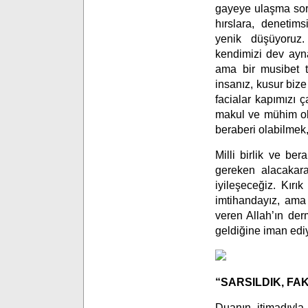
gayeye ulaşma soru
hırslara, denetims
yenik düşüyoruz.
kendimizi dev ayna
ama bir musibet ti
insanız, kusur biz
facialar kapımızı
makul ve mühim ola
beraberi olabilmek
Milli birlik ve be
gereken alacakara
iyileşeceğiz. Kır
imtihandayız, ama 
veren Allah’ın der
geldiğine iman edi
“SARSILDIK, F
Duanın itimadıyla,