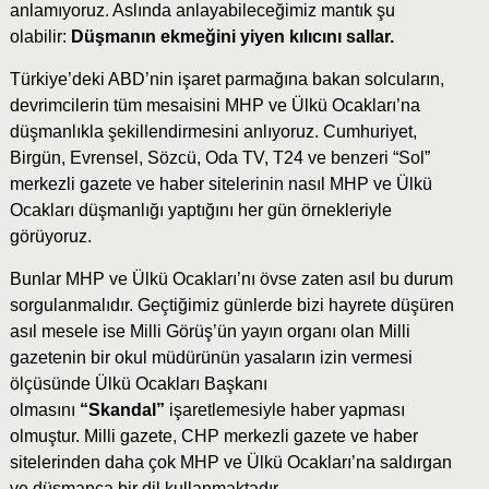
anlamıyoruz. Aslında anlayabileceğimiz mantık şu
olabilir:
Düşmanın ekmeğini yiyen kılıcını sallar.
Türkiye’deki ABD’nin işaret parmağına bakan solcuların,
devrimcilerin tüm mesaisini MHP ve Ülkü Ocakları’na
düşmanlıkla şekillendirmesini anlıyoruz. Cumhuriyet,
Birgün, Evrensel, Sözcü, Oda TV, T24 ve benzeri “Sol”
merkezli gazete ve haber sitelerinin nasıl MHP ve Ülkü
Ocakları düşmanlığı yaptığını her gün örnekleriyle
görüyoruz.
Bunlar MHP ve Ülkü Ocakları’nı övse zaten asıl bu durum
sorgulanmalıdır. Geçtiğimiz günlerde bizi hayrete düşüren
asıl mesele ise Milli Görüş’ün yayın organı olan Milli
gazetenin bir okul müdürünün yasaların izin vermesi
ölçüsünde Ülkü Ocakları Başkanı
olmasını
“Skandal”
işaretlemesiyle haber yapması
olmuştur. Milli gazete, CHP merkezli gazete ve haber
sitelerinden daha çok MHP ve Ülkü Ocakları’na saldırgan
ve düşmanca bir dil kullanmaktadır.